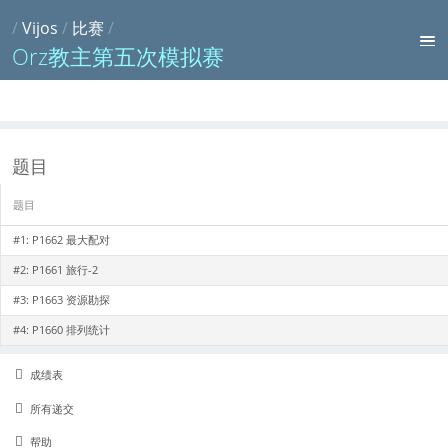
/
Vijos
/
比赛
/
Orz教主第五次模拟赛
题目
题目
#1:
P1662 最大配对
#2:
P1661 旅行-2
#3:
P1663 资源勘探
#4:
P1660 排列统计
成绩表
所有递交
帮助