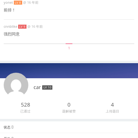
yonet
@
16 年前
LV 8
前排！
cnnblike
@
16 年前
LV 9
强烈同意
1
car
LV 10
528
0
4
已通过
题解被赞
上传题目
状态