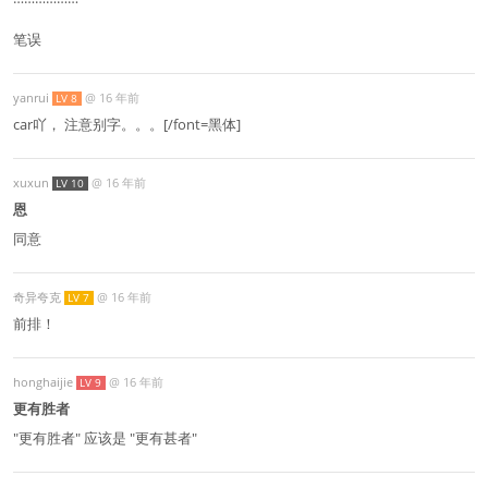
笔误
yanrui
@
16 年前
LV 8
car吖， 注意别字。。。[/font=黑体]
xuxun
@
16 年前
LV 10
恩
同意
奇异夸克
@
16 年前
LV 7
前排！
honghaijie
@
16 年前
LV 9
更有胜者
"更有胜者" 应该是 "更有甚者"