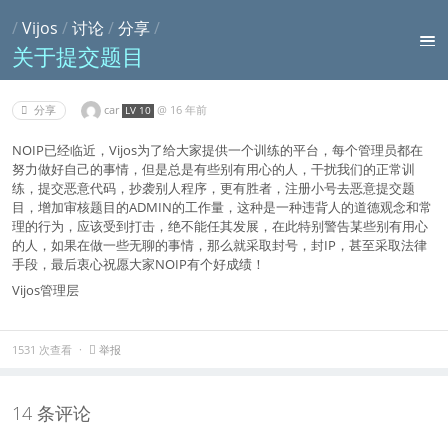
/
Vijos
/
讨论
/
分享
/
关于提交题目
car
@
16 年前
分享
LV 10
NOIP已经临近，Vijos为了给大家提供一个训练的平台，每个管理员都在
努力做好自己的事情，但是总是有些别有用心的人，干扰我们的正常训
练，提交恶意代码，抄袭别人程序，更有胜者，注册小号去恶意提交题
目，增加审核题目的ADMIN的工作量，这种是一种违背人的道德观念和常
理的行为，应该受到打击，绝不能任其发展，在此特别警告某些别有用心
的人，如果在做一些无聊的事情，那么就采取封号，封IP，甚至采取法律
手段，最后衷心祝愿大家NOIP有个好成绩！
Vijos管理层
举报
1531 次查看
14 条评论