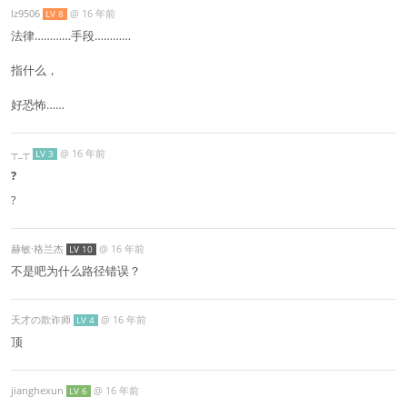
lz9506
@
16 年前
LV 8
法律…………手段…………
指什么，
好恐怖……
┬_┬
@
16 年前
LV 3
?
?
赫敏·格兰杰
@
16 年前
LV 10
不是吧为什么路径错误？
天才の欺诈师
@
16 年前
LV 4
顶
jianghexun
@
16 年前
LV 6