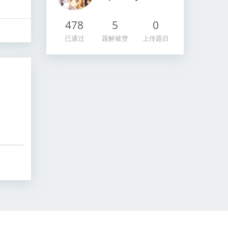
478
5
0
已通过
题解被赞
上传题目