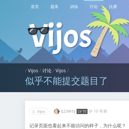
首页
题库
训练
讨论
比赛
/
Vijos
/
讨论
/
Vijos
/
似乎不能提交题目了
q234rty
@
10 年前
Vijos
LV 10
记录页面也看起来不能访问的样子，为什么呢？