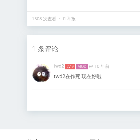
举报
1508 次查看
1 条评论
twd2
@
10 年前
LV 9
MOD
twd2在作死 现在好啦