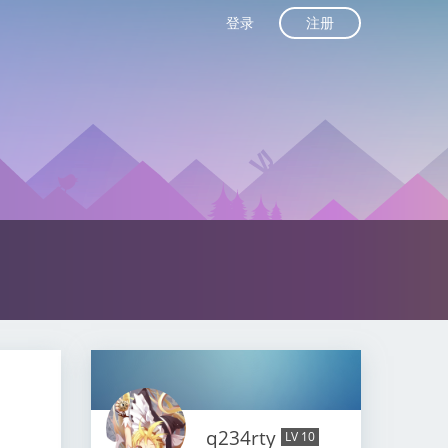
注册
登录
q234rty
LV 10