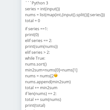
```Python 3
series = int(input())
nums = list(map(int,(input().split())[:series]))
total = 0
if series ==1:
print(0)
elif series == 2:
print(sum(nums))
elif series > 2:
while True:
nums.sort()
min2sum=nums[0]+nums[1]
nums = nums[2
nums.append(min2sum)
total += min2sum
if len(nums) == 2:
total += sum(nums)
print(total)