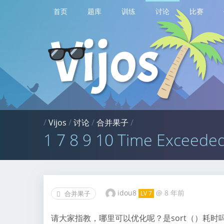
首页
题库
训练
讨论
比赛
/
Vijos
/
讨论
/
合并果子
/
1 7 8 9 10 Time Ex
idou8
@
8 年前
合并果子
LV 7
请大家指教，哪里可以优化呢？是sort（）耗时