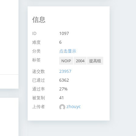
信息
ID
1097
难度
6
分类
点击显示
标签
NOIP
2004
提高组
递交数
23957
已通过
6362
通过率
27%
被复制
41
上传者
zhouyc