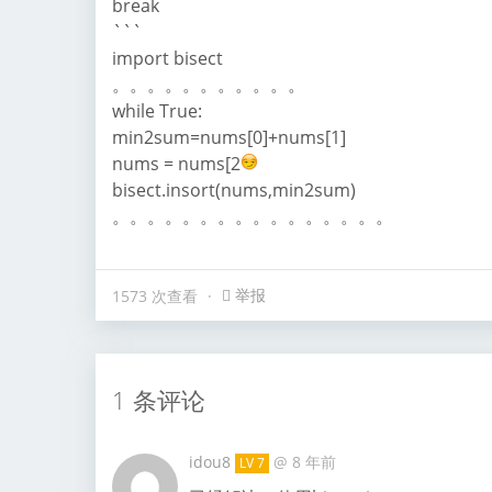
break
```
import bisect
。。。。。。。。。。。
while True:
min2sum=nums[0]+nums[1]
nums = nums[2
bisect.insort(nums,min2sum)
。。。。。。。。。。。。。。。。
举报
1573 次查看
1 条评论
idou8
@
8 年前
LV 7