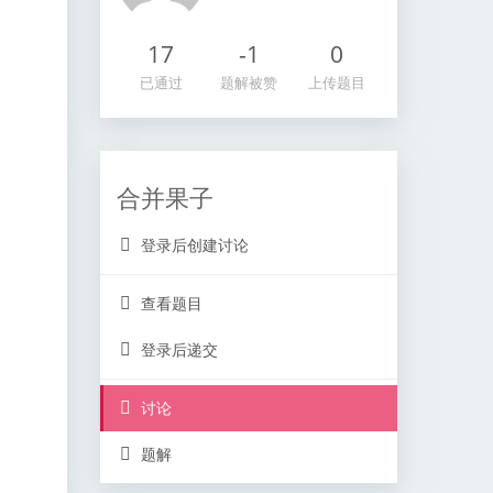
17
-1
0
已通过
题解被赞
上传题目
合并果子
登录后创建讨论
查看题目
登录后递交
讨论
题解