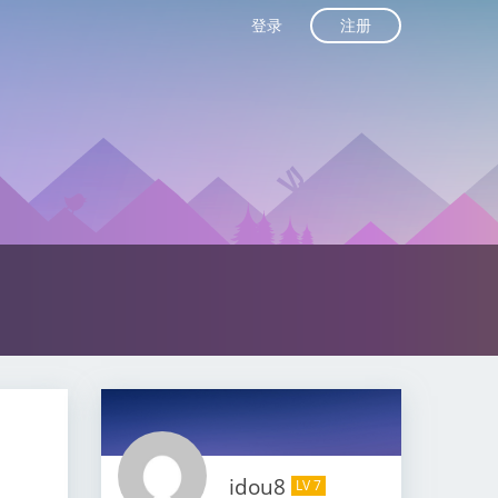
注册
登录
idou8
LV 7