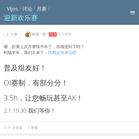
/
Vijos
/
讨论
/
月赛
/
迎新欢乐赛
酷暑一夏1
@
8 年前
月赛
LV 9
嗯，距离上次月赛快半年了，你感受到了吗？
时隔半年，我们又来了，
快戳这里来玩吧
普及组友好！
OI赛制，有部分分！
3.5h，让您畅玩甚至AK！
2.1 19:30 我们等你！
举报
3175 次查看