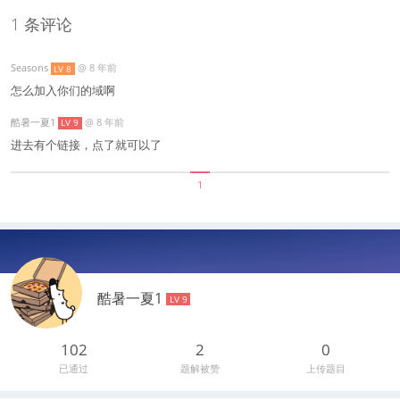
1 条评论
Seasons
@
8 年前
LV 8
怎么加入你们的域啊
酷暑一夏1
@
8 年前
LV 9
进去有个链接，点了就可以了
1
酷暑一夏1
LV 9
102
2
0
已通过
题解被赞
上传题目