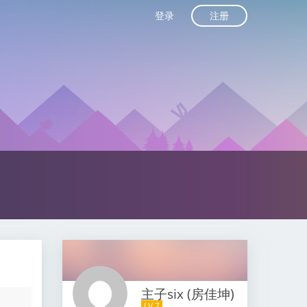
注册
登录
主子six (房佳坤)
LV 7