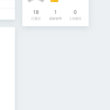
18
1
0
已通过
题解被赞
上传题目