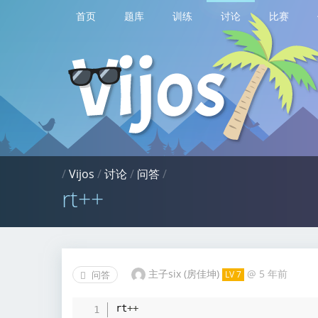
首页
题库
训练
讨论
比赛
/
Vijos
/
讨论
/
问答
/
rt++
主子six (房佳坤)
@
5 年前
问答
LV 7
rt
++