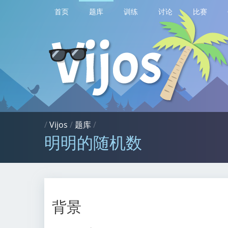
首页
题库
训练
讨论
比赛
/
Vijos
/
题库
/
明明的随机数
背景