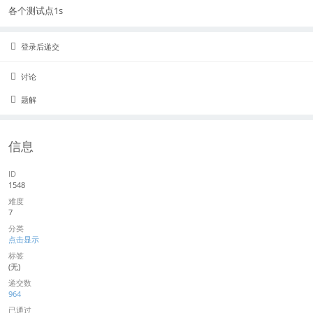
各个测试点1s
登录后递交
讨论
题解
信息
ID
1548
难度
7
分类
点击显示
标签
(无)
递交数
964
已通过