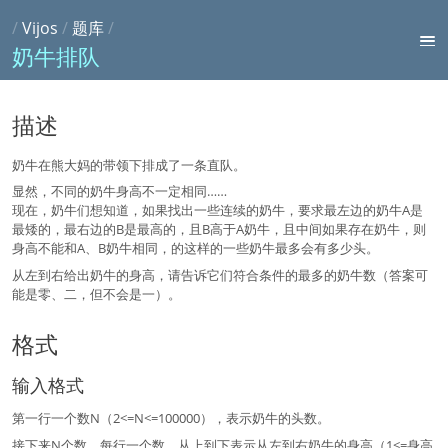
/
Vijos
/
题库
/
奶牛排队
描述
奶牛在熊大妈的带领下排成了一条直队。
显然，不同的奶牛身高不一定相同……
现在，奶牛们想知道，如果找出一些连续的奶牛，要求最左边的奶牛A是
最矮的，最右边的B是最高的，且B高于A奶牛，且中间如果存在奶牛，则
身高不能和A、B奶牛相同，的这样的一些奶牛最多会有多少头。
从左到右给出奶牛的身高，请告诉它们符合条件的最多的奶牛数（答案可
能是零、二，但不会是一）。
格式
输入格式
第一行一个数N（2<=N<=100000），表示奶牛的头数。
接下来N个数，每行一个数，从上到下表示从左到右奶牛的身高（1<=身高