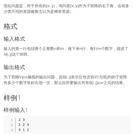
现在问题是，对于所有的(x, y)，询问若(x, y)作为子矩阵的右下角，会有多
少类不同的资源被教主认为是稀有资源。
格式
输入格式
输入的第一行包括两个正整数n和m，接下来n行，每行m个数字，描述了
A[i, j]这个矩阵。
输出格式
为了照顾Vijos脑残的输出问题，设B[i, j]表示仅包含前i行与前j列的子矩阵
有多少个数字恰好出现一次，那么你所要输出所有B[i, j]xor之后的结果。
样例1
样例输入1
2 3

1 2 3
