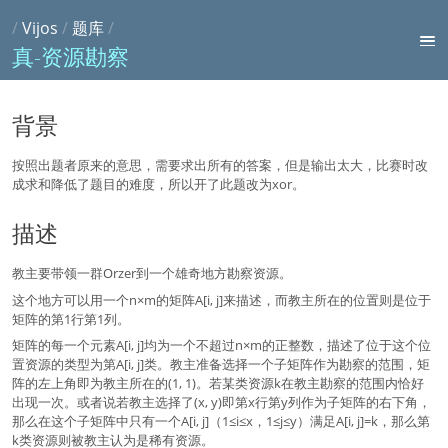
/
Vijos
/
题库
/
真-资源勘察
背景
按照出题者原来的意思，需要求出所有的答案，但是输出太大，比赛时改
成求和降低了题目的难度，所以开了此题改为xor。
描述
教主要带领一群Orzer到一个雄奇地方勘察资源。
这个地方可以用一个n×m的矩阵A[i, j]来描述，而教主所在的位置则是位于
矩阵的第1行第1列。
矩阵的每一个元素A[i, j]均为一个不超过n×m的正整数，描述了位于这个位
置资源的类型为第A[i, j]类。教主准备选择一个子矩阵作为勘察的范围，矩
阵的左上角即为教主所在的(1, 1)。若某类资源k在教主勘察的范围内恰好
出现一次。或者说若教主选择了(x, y)即第x行第y列作为子矩阵的右下角，
那么在这个子矩阵中只有一个A[i, j]（1≤i≤x，1≤j≤y）满足A[i, j]=k，那么第
k类资源则被教主认为是稀有资源。