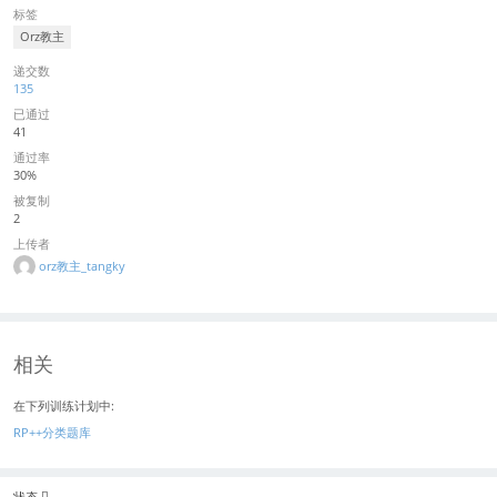
标签
Orz教主
递交数
135
已通过
41
通过率
30%
被复制
2
上传者
orz教主_tangky
相关
在下列训练计划中:
RP++分类题库
状态