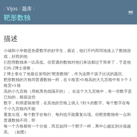
/
Vijos
/
题库
/
靶形数独
描述
小城和小华都是热爱数学的好学生，最近，他们不约而同地迷上了数独游
戏，好胜的他
们想用数独来一比高低。但普通的数独对他们来说都过于简单了，于是他
们向 Z博士请教，
Z 博士拿出了他最近发明的“靶形数独” ，作为这两个孩子比试的题目。
靶形数独的方格同普通数独一样，在 9 格宽×9 格高的大九宫格中有 9 个 3
格宽×3 格
高的小九宫格（用粗黑色线隔开的） 。在这个大九宫格中，有一些数字是
已知的，根据这些
数字，利用逻辑推理，在其他的空格上填入 1到 9 的数字。每个数字在每
个小九宫格内不能
重复出现，每个数字在每行、每列也不能重复出现。但靶形数独有一点和
普通数独不同，即
每一个方格都有一个分值，而且如同一个靶子一样，离中心越近则分值越
高。 （如图）