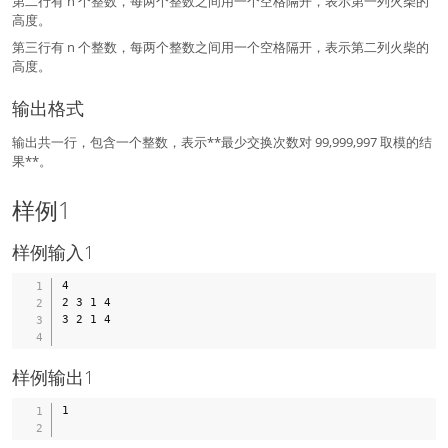
第二行有 n 个整数，每两个整数之间用一个空格隔开，表示第一列火柴的
i-
高度。
b
_
第三行有 n 个整数，每两个整数之间用一个空格隔开，表示第二列火柴的
i)
高度。
^
2
输出格式
输出共一行，包含一个整数，表示**最少交换次数对 99,999,997 取模的结
果**。
样例1
样例输入1
4

2 3 1 4

3 2 1 4

样例输出1
1
