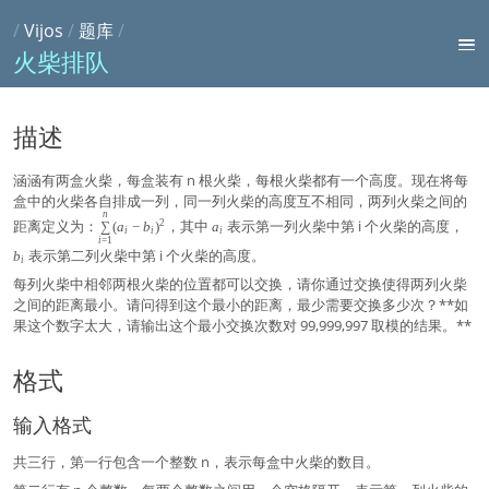
/
Vijos
/
题库
/
火柴排队
描述
涵涵有两盒火柴，每盒装有 n 根火柴，每根火柴都有一个高度。现在将每
盒中的火柴各自排成一列，同一列火柴的高度互不相同，两列火柴之间的
n
\s
a
b
距离定义为：
，其中
表示第一列火柴中第 i 个火柴的高度，
2
∑
(
a
−
b
)
a
i
i
i
u
_
_
i
=
1
m
i
i
表示第二列火柴中第 i 个火柴的高度。
b
i
\l
每列火柴中相邻两根火柴的位置都可以交换，请你通过交换使得两列火柴
i
m
之间的距离最小。请问得到这个最小的距离，最少需要交换多少次？**如
it
果这个数字太大，请输出这个最小交换次数对 99,999,997 取模的结果。**
s
_
{i
格式
=
1
}
输入格式
^
n
共三行，第一行包含一个整数 n，表示每盒中火柴的数目。
(a
_