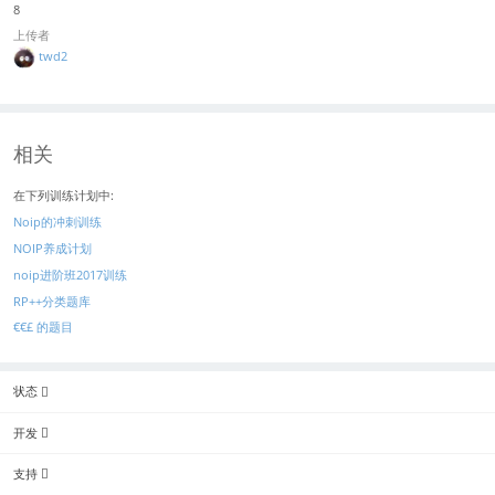
8
上传者
twd2
相关
在下列训练计划中:
Noip的冲刺训练
NOIP养成计划
noip进阶班2017训练
RP++分类题库
€€£ 的题目
状态
开发
支持