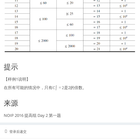
提示
【样例1说明】
在所有可能的情况中，只有
C
是2的倍数。
1
C
=
2
2
_
2
来源
^
1
=
NOIP 2016 提高组 Day 2 第一题
2
登录后递交