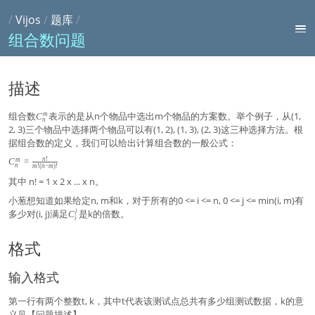
/
Vijos
/
题库
/
组合数问题
描述
组合数
C
表示的是从n个物品中选出m个物品的方案数。举个例子，从(1,
m
C
n
_
2, 3)三个物品中选择两个物品可以有(1, 2), (1, 3), (2, 3)这三种选择方法。根
n
据组合数的定义，我们可以给出计算组合数的一般公式：
^
m
C
n
!
m
C
=
n
m
!
(
n
−
m
)
!
_
其中 n! = 1 x 2 x ... x n。
n
^
小葱想知道如果给定n, m和k，对于所有的0 <= i <= n, 0 <= j <= min(i, m)有
m
j
多少对(i, j)满足
C
是k的倍数。
=
C
i
_
\f
i
ra
格式
^
c
j
{
n
输入格式
!}
{
m
第一行有两个整数t, k，其中t代表该测试点总共有多少组测试数据，k的意
!
义见【问题描述】。