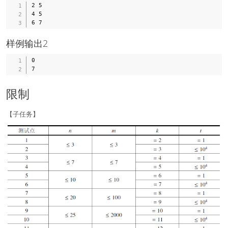
2 5

4 5

样例输出2
0

限制
【子任务】