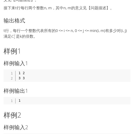
(
n
接下来t行每行两个整数n, m，其中n, m的意义见【问题描述】。
-
m
输出格式
)!
}
t行，每行一个整数代表所有的0 <= i <= n, 0 <= j <= min(i, m)有多少对(i, j)
j
满足
C
是k的倍数。
C
i
_
i
样例1
^
j
样例输入1
1 2

样例输出1
样例2
样例输入2