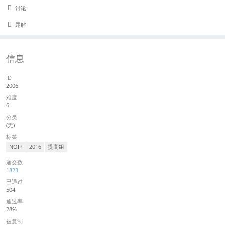
讨论
题解
信息
ID
2006
难度
6
分类
(无)
标签
NOIP
2016
提高组
递交数
1823
已通过
504
通过率
28%
被复制