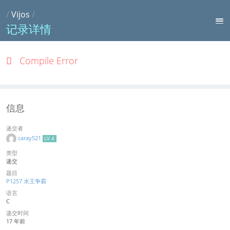
/
Vijos
/
记录详情
Compile Error
信息
递交者
caray521
LV 4
类型
递交
题目
P1257 水王争霸
语言
C
递交时间
17 年前