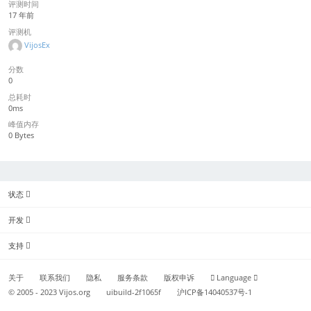
评测时间
17 年前
评测机
VijosEx
分数
0
总耗时
0ms
峰值内存
0 Bytes
状态
开发
支持
关于
联系我们
隐私
服务条款
版权申诉
Language
© 2005 - 2023
Vijos.org
uibuild-2f1065f
沪ICP备14040537号-1