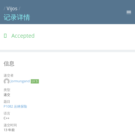
/
Vijos
/
记录详情
Accepted
信息
递交者
Jormungand
LV 5
类型
递交
题目
P1082 丛林探险
语言
C++
递交时间
13 年前