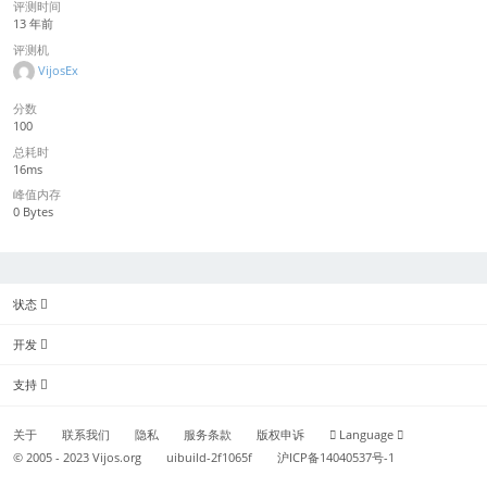
评测时间
13 年前
评测机
VijosEx
分数
100
总耗时
16ms
峰值内存
0 Bytes
状态
开发
支持
关于
联系我们
隐私
服务条款
版权申诉
Language
© 2005 - 2023
Vijos.org
uibuild-2f1065f
沪ICP备14040537号-1