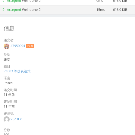
Accepted
Well done
0ms
616.0 KiB
Accepted
Well done
15ms
616.0 KiB
信息
递交者
47950994
LV 8
类型
递交
题目
P1003 等价表达式
语言
Pascal
递交时间
11 年前
评测时间
11 年前
评测机
VijosEx
分数
100