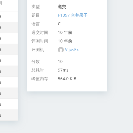
用
类型
递交
题目
P1097 合并果子
B
语言
C
B
递交时间
10 年前
B
评测时间
10 年前
评测机
VijosEx
B
B
分数
10
总耗时
97ms
B
峰值内存
564.0 KiB
B
B
B
B