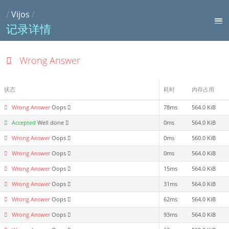
/
Vijos
/
记录详情
Wrong Answer
状态
耗时
内存占用
Wrong Answer
Oops
78ms
564.0 KiB
Accepted
Well done
0ms
564.0 KiB
Wrong Answer
Oops
0ms
560.0 KiB
Wrong Answer
Oops
0ms
564.0 KiB
Wrong Answer
Oops
15ms
564.0 KiB
Wrong Answer
Oops
31ms
564.0 KiB
Wrong Answer
Oops
62ms
564.0 KiB
Wrong Answer
Oops
93ms
564.0 KiB