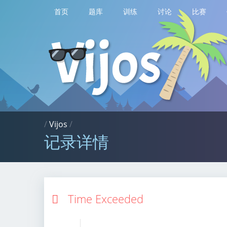
首页
题库
训练
讨论
比赛
/
Vijos
/
记录详情
Time Exceeded