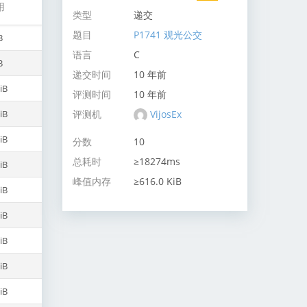
用
类型
递交
题目
P1741 观光公交
B
语言
C
B
递交时间
10 年前
iB
评测时间
10 年前
评测机
VijosEx
iB
iB
分数
10
总耗时
≥18274ms
iB
峰值内存
≥616.0 KiB
iB
iB
iB
iB
iB