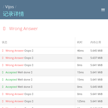
/
Vijos
/
记录详情
Wrong Answer
状态
耗时
内存占用
Wrong Answer
Oops
46ms
5.645 MiB
Wrong Answer
Oops
0ms
5.637 MiB
Wrong Answer
Oops
0ms
5.641 MiB
Accepted
Well done
15ms
5.641 MiB
Accepted
Well done
15ms
5.641 MiB
Accepted
Well done
0ms
5.645 MiB
Wrong Answer
Oops
0ms
5.641 MiB
Wrong Answer
Oops
125ms
5.641 MiB