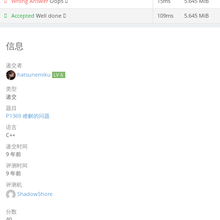
Wrong Answer
Oops
15ms
5.645 MiB
Accepted
Well done
109ms
5.645 MiB
信息
递交者
hatsunemiku
LV 6
类型
递交
题目
P1369 难解的问题
语言
C++
递交时间
9 年前
评测时间
9 年前
评测机
ShadowShore
分数
40