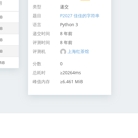
用
类型
递交
题目
P2027 佳佳的字符串
iB
语言
Python 3
iB
递交时间
8 年前
iB
评测时间
8 年前
评测机
上海红茶馆
iB
MiB
分数
0
总耗时
≥20264ms
峰值内存
≥6.461 MiB