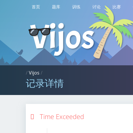
首页
题库
训练
讨论
比赛
/
Vijos
/
记录详情
Time Exceeded