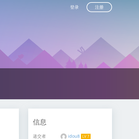
注册
登录
信息
递交者
idou8
LV 7