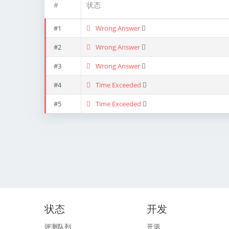
#
状态
#1
Wrong Answer
#2
Wrong Answer
#3
Wrong Answer
#4
Time Exceeded
#5
Time Exceeded
状态
开发
评测队列
开源