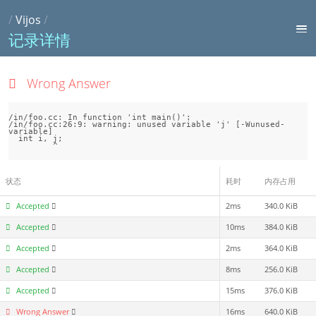
/
Vijos
/
记录详情
Wrong Answer
/in/foo.cc: In function 'int main()':

/in/foo.cc:26:9: warning: unused variable 'j' [-Wunused-
variable]

  int i, j;

状态
耗时
内存占用
Accepted
2ms
340.0 KiB
Accepted
10ms
384.0 KiB
Accepted
2ms
364.0 KiB
Accepted
8ms
256.0 KiB
Accepted
15ms
376.0 KiB
Wrong Answer
16ms
640.0 KiB