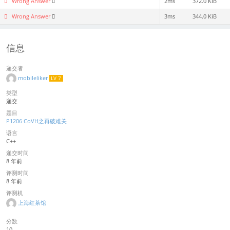
Wrong Answer
2ms
372.0 KiB
Wrong Answer
3ms
344.0 KiB
信息
递交者
mobileliker
LV 7
类型
递交
题目
P1206 CoVH之再破难关
语言
C++
递交时间
8 年前
评测时间
8 年前
评测机
上海红茶馆
分数
10