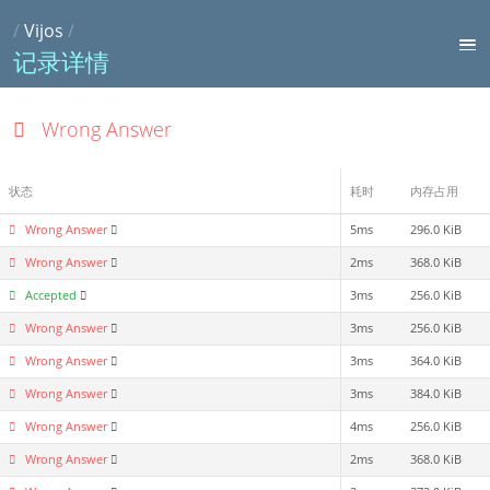
/
Vijos
/
记录详情
Wrong Answer
状态
耗时
内存占用
Wrong Answer
5ms
296.0 KiB
Wrong Answer
2ms
368.0 KiB
Accepted
3ms
256.0 KiB
Wrong Answer
3ms
256.0 KiB
Wrong Answer
3ms
364.0 KiB
Wrong Answer
3ms
384.0 KiB
Wrong Answer
4ms
256.0 KiB
Wrong Answer
2ms
368.0 KiB