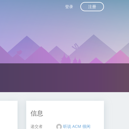
注册
登录
信息
递交者
听说 ACM 很闲