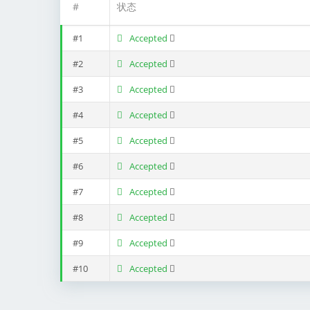
#
状态
#1
Accepted
#2
Accepted
#3
Accepted
#4
Accepted
#5
Accepted
#6
Accepted
#7
Accepted
#8
Accepted
#9
Accepted
#10
Accepted