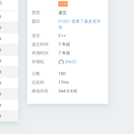
用
LV 8
类型
递交
B
题目
P1001 谁拿了最多奖学
金
B
语言
C++
B
递交时间
7 年前
B
评测时间
7 年前
B
评测机
Jtwd2
B
分数
100
总耗时
17ms
B
峰值内存
344.0 KiB
B
B
B