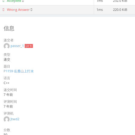
Accepted
1ms
232.0 KiB
Wrong Answer
1ms
220.0 KiB
信息
递交者
passer_1
LV 9
类型
递交
题目
P1159 岳麓山上打水
语言
C++
递交时间
7 年前
评测时间
7 年前
评测机
Jtwd2
分数
50