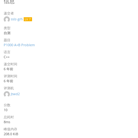
信息
递交者
sslz-grh
LV 7
类型
自测
题目
P1000 A+B Problem
语言
C++
递交时间
6 年前
评测时间
6 年前
评测机
Jtwd2
分数
10
总耗时
8ms
峰值内存
208.0 KiB