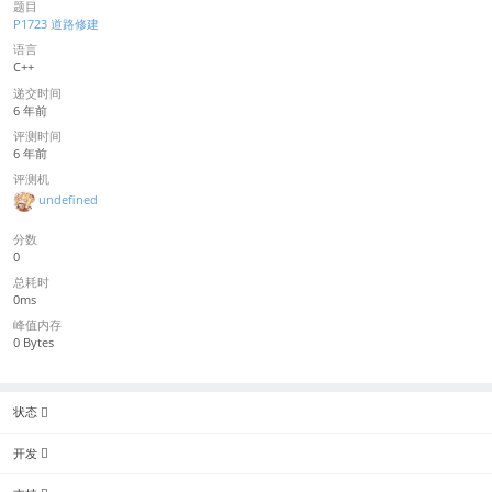
题目
P1723 道路修建
语言
C++
递交时间
6 年前
评测时间
6 年前
评测机
undefined
分数
0
总耗时
0ms
峰值内存
0 Bytes
状态
开发