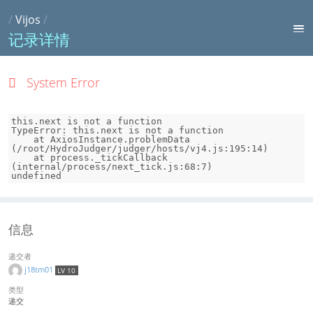
/
Vijos
/
记录详情
System Error
this.next is not a function

TypeError: this.next is not a function

    at AxiosInstance.problemData 
(/root/HydroJudger/judger/hosts/vj4.js:195:14)

    at process._tickCallback 
(internal/process/next_tick.js:68:7)

undefined
信息
递交者
j18tm01
LV 10
类型
递交