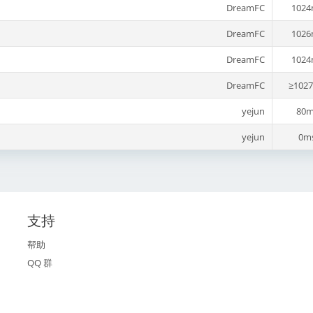
DreamFC
1024
DreamFC
1026
DreamFC
1024
DreamFC
≥102
yejun
80m
yejun
0m
支持
帮助
QQ 群