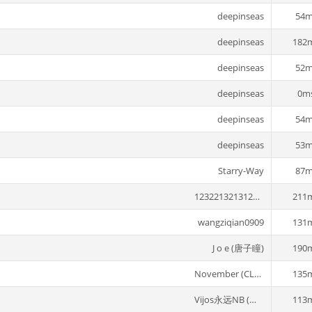
deepinseas
54m
deepinseas
182
deepinseas
52m
deepinseas
0m
deepinseas
54m
deepinseas
53m
Starry-Way
87m
12322132131231 (褚战)
211
wangziqian0909
131
J o e (唐子瞳)
190
November (CLH_W)
135
Vijos永远NB (郑灏轩)
113