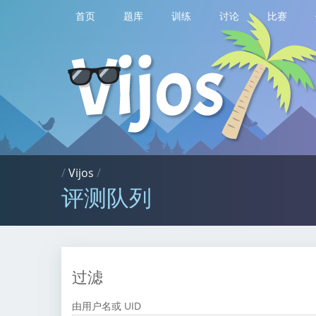
首页
题库
训练
讨论
比赛
/
Vijos
/
评测队列
过滤
由用户名或 UID