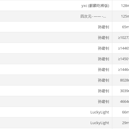
yxc (麒麟吃稀饭)
128
四次元- —— -星空坠落 (武子涵)
125
孙建钊
65m
孙建钊
≥1027
孙建钊
≥1446
孙建钊
≥1450
孙建钊
≥1446
孙建钊
8028
孙建钊
3039
孙建钊
4664
LuckyLight
66m
LuckyLight
29m