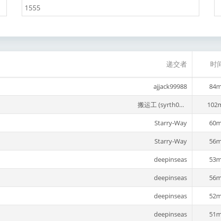
递交者
时
ajjack99988
84m
搬运工 (syrth0p1)
102
Starry-Way
60m
Starry-Way
56m
deepinseas
53m
deepinseas
56m
deepinseas
52m
deepinseas
51m