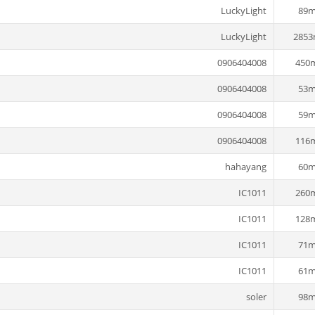
LuckyLight
89m
LuckyLight
2853
0906404008
450
0906404008
53m
0906404008
59m
0906404008
116
hahayang
60m
IC1011
260
IC1011
128
IC1011
71m
IC1011
61m
soler
98m