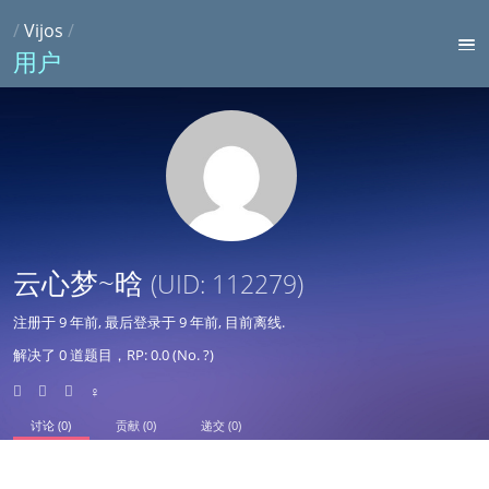
/
Vijos
/
用户
云心梦~晗
(UID: 112279)
注册于
9 年前
, 最后登录于
9 年前
, 目前离线.
解决了 0 道题目，RP: 0.0 (No. ?)
♀
讨论 (0)
贡献 (0)
递交 (0)