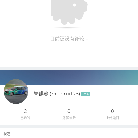
目前还没有评论...
朱麒睿 (zhuqirui123)
LV 4
2
0
0
已通过
题解被赞
上传题目
状态