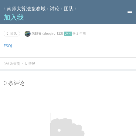
/
南师大算法竞赛域
/
讨论
/
团队
/
加入我
朱麒睿 (zhuqirui123)
@
2 年前
团队
LV 4
ESOJ
举报
986 次查看
0 条评论