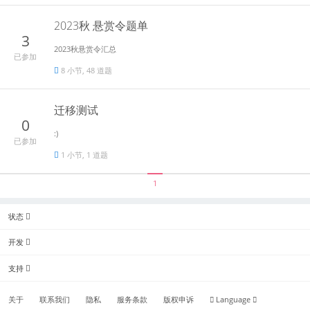
2023秋 悬赏令题单
3
2023秋悬赏令汇总
已参加
8 小节, 48 道题
迁移测试
0
:)
已参加
1 小节, 1 道题
1
状态
开发
支持
关于
联系我们
隐私
服务条款
版权申诉
Language