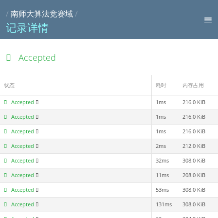
/
南师大算法竞赛域
/
记录详情
Accepted
状态
耗时
内存占用
Accepted
1ms
216.0 KiB
Accepted
1ms
216.0 KiB
Accepted
1ms
216.0 KiB
Accepted
2ms
212.0 KiB
Accepted
32ms
308.0 KiB
Accepted
11ms
208.0 KiB
Accepted
53ms
308.0 KiB
Accepted
131ms
308.0 KiB