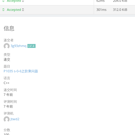
Accepted
62ms
204.0 KiB
Accepted
301ms
312.0 KiB
信息
递交者
3g93zhmq
LV 4
类型
递交
题目
P1035 s-0-6之阶乘问题
语言
C++
递交时间
7 年前
评测时间
7 年前
评测机
Jtwd2
分数
100