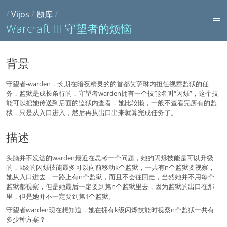
/
Vijos
/
题库
/
Warcraft III 守望者的烦恼
背景
守望者-warden，长期在暗夜精灵的的首都艾萨琳内担任视察监狱的任
务，监狱是成长条行的，守望者warden拥有一个技能名叫“闪烁”，这个技
能可以把她传送到后面的监狱内查看，她比较懒，一般不查看完所有的监
狱，只是从入口进入，然后再从出口出来就算完成任务了。
描述
头脑并不发达的warden最近在思考一个问题，她的闪烁技能是可以升级
的，k级的闪烁技能最多可以向前移动k个监狱，一共有n个监狱要视察，
她从入口进去，一路上有n个监狱，而且不会往回走，当然她并不用每个
监狱都视察，但是她最后一定要到第n个监狱里去，因为监狱的出口在那
里，但是她并不一定要到第1个监狱。
守望者warden现在想知道，她在拥有k级闪烁技能时视察n个监狱一共有
多少种方案？