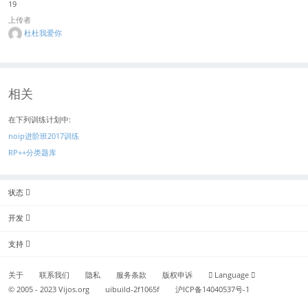
19
上传者
杜杜我爱你
相关
在下列训练计划中:
noip进阶班2017训练
RP++分类题库
状态
开发
支持
关于
联系我们
隐私
服务条款
版权申诉
Language
© 2005 - 2023
Vijos.org
uibuild-2f1065f
沪ICP备14040537号-1