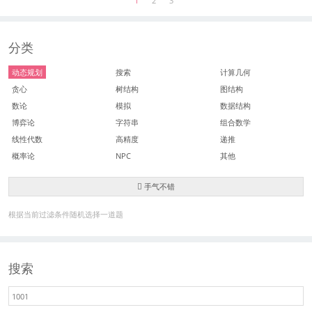
1
2
3
分类
动态规划
搜索
计算几何
贪心
树结构
图结构
数论
模拟
数据结构
博弈论
字符串
组合数学
线性代数
高精度
递推
概率论
NPC
其他
手气不错
根据当前过滤条件随机选择一道题
搜索