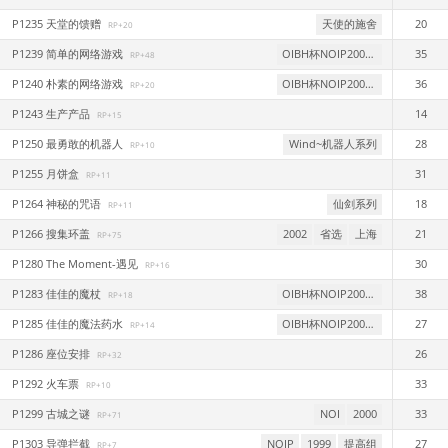
P1235 天堂的馈赠
天使的施舍
20
RP+20
P1239 简单的网络游戏
OIBH杯NOIP2006模拟赛
35
RP+48
P1240 朴素的网络游戏
OIBH杯NOIP2006模拟赛
36
RP+20
P1243 生产产品
14
RP+15
P1250 最勇敢的机器人
Wind~机器人系列
28
RP+10
P1255 月饼盒
31
RP+11
P1264 神秘的咒语
仙剑系列
18
RP+11
P1266 搜集环盖
2002
省选
上海
21
RP+75
P1280 The Moment-遇见
30
RP+16
P1283 佳佳的魔杖
OIBH杯NOIP2006第二次模拟赛
38
RP+18
P1285 佳佳的魔法药水
OIBH杯NOIP2006第二次模拟赛
27
RP+14
P1286 座位安排
26
RP+32
P1292 火车票
33
RP+10
P1299 古城之谜
NOI
2000
33
RP+71
P1303 导弹拦截
NOIP
1999
提高组
27
RP+7