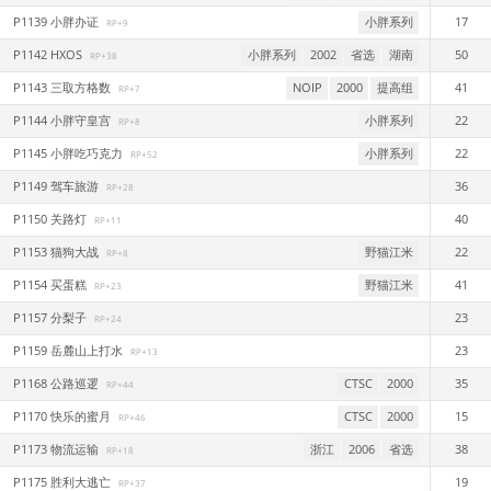
P1139 小胖办证
小胖系列
17
RP+9
P1142 HXOS
小胖系列
2002
省选
湖南
50
RP+38
P1143 三取方格数
NOIP
2000
提高组
41
RP+7
P1144 小胖守皇宫
小胖系列
22
RP+8
P1145 小胖吃巧克力
小胖系列
22
RP+52
P1149 驾车旅游
36
RP+28
P1150 关路灯
40
RP+11
P1153 猫狗大战
野猫江米
22
RP+8
P1154 买蛋糕
野猫江米
41
RP+23
P1157 分梨子
23
RP+24
P1159 岳麓山上打水
23
RP+13
P1168 公路巡逻
CTSC
2000
35
RP+44
P1170 快乐的蜜月
CTSC
2000
15
RP+46
P1173 物流运输
浙江
2006
省选
38
RP+18
P1175 胜利大逃亡
19
RP+37