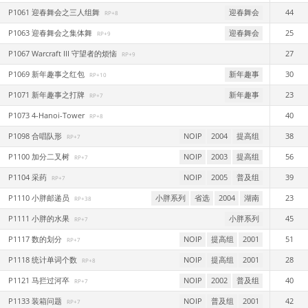
P1061 迎春舞会之三人组舞
迎春舞会
44
RP+8
P1063 迎春舞会之集体舞
迎春舞会
25
RP+9
P1067 Warcraft III 守望者的烦恼
27
RP+9
P1069 新年趣事之红包
新年趣事
30
RP+10
P1071 新年趣事之打牌
新年趣事
23
RP+7
P1073 4-Hanoi-Tower
40
RP+8
P1098 合唱队形
NOIP
2004
提高组
38
RP+7
P1100 加分二叉树
NOIP
2003
提高组
56
RP+7
P1104 采药
NOIP
2005
普及组
39
RP+7
P1110 小胖邮递员
小胖系列
省选
2004
湖南
23
RP+38
P1111 小胖的水果
小胖系列
45
RP+7
P1117 数的划分
NOIP
提高组
2001
51
RP+7
P1118 统计单词个数
NOIP
提高组
2001
28
RP+8
P1121 马拦过河卒
NOIP
2002
普及组
40
RP+7
P1133 装箱问题
NOIP
普及组
2001
42
RP+7