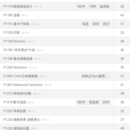
P1179 邮票面值设计
NOIP
1999
提高组
20
RP+10
P1180 选课
42
RP+7
P1191 最大子矩阵
省选
2005
四川
31
RP+24
P1193 扫雷
23
RP+10
P1194 Domino
34
RP+19
P1195 “非常男女”计划
36
RP+11
P1198 最佳课题选择
30
RP+9
P1202 Selection
36
RP+16
P1205 CoVH之柯南购物
柯南之Vijos被黑事件
27
RP+14
P1207 Advanced Selection
41
RP+48
P1215 神奇的K好数
38
RP+17
P1218 数字游戏
NOIP
普及组
2003
38
RP+8
P1222 等值拉面
32
RP+13
P1226 拯救世界-拯救博士
37
RP+29
P1232 核电站问题
49
RP+7