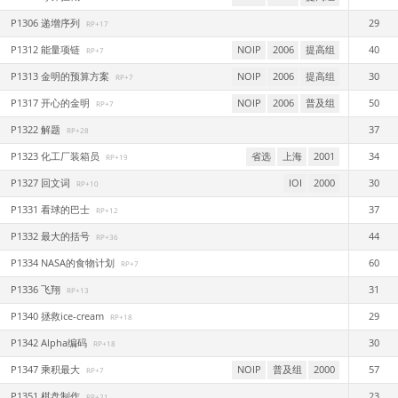
P1306 递增序列
29
RP+17
P1312 能量项链
NOIP
2006
提高组
40
RP+7
P1313 金明的预算方案
NOIP
2006
提高组
30
RP+7
P1317 开心的金明
NOIP
2006
普及组
50
RP+7
P1322 解题
37
RP+28
P1323 化工厂装箱员
省选
上海
2001
34
RP+19
P1327 回文词
IOI
2000
30
RP+10
P1331 看球的巴士
37
RP+12
P1332 最大的括号
44
RP+36
P1334 NASA的食物计划
60
RP+7
P1336 飞翔
31
RP+13
P1340 拯救ice-cream
29
RP+18
P1342 Alpha编码
30
RP+18
P1347 乘积最大
NOIP
普及组
2000
57
RP+7
P1351 棋盘制作
23
RP+21