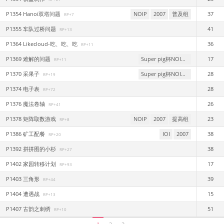
P1354 Hanoi双塔问题
NOIP
2007
普及组
37
RP+7
P1355 车队过桥问题
41
RP+13
P1364 Likecloud-吃、吃、吃
36
RP+11
P1369 难解的问题
Super pig杯NOIp2008提高组模拟赛
17
RP+11
P1370 采果子
Super pig杯NOIp2008提高组模拟赛
28
RP+19
P1374 电子表
28
RP+72
P1376 魔法卷轴
26
RP+41
P1378 矩阵取数游戏
NOIP
2007
提高组
23
RP+8
P1386 矿工配餐
IOI
2007
38
RP+20
P1392 拼拼图的小杉
38
RP+27
P1402 家园转移计划
17
RP+93
P1403 三角形
39
RP+44
P1404 遭遇战
15
RP+13
P1407 古韵之刺绣
51
RP+10