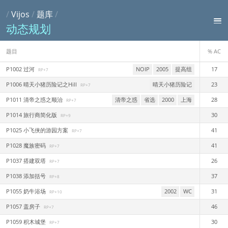
/
Vijos
/
题库
/
动态规划
题目
% AC
P1002 过河
NOIP
2005
提高组
17
RP+7
P1006 晴天小猪历险记之Hill
晴天小猪历险记
23
RP+7
P1011 清帝之惑之顺治
清帝之惑
省选
2000
上海
28
RP+7
P1014 旅行商简化版
30
RP+9
P1025 小飞侠的游园方案
41
RP+7
P1028 魔族密码
41
RP+7
P1037 搭建双塔
26
RP+7
P1038 添加括号
37
RP+8
P1055 奶牛浴场
2002
WC
31
RP+10
P1057 盖房子
46
RP+7
P1059 积木城堡
30
RP+7