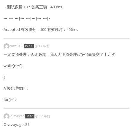
├ 测试数据 10：答案正确... 400ms
---|---|---|---|---|---|---|---|-
Accepted 有效得分：100 有效耗时：456ms
wzc1995
@
17 年前
LV 10
一定要预处理，否则必超，我因为没预处理n/(i+1)而提交了十几次
while(n!=0)
{
//预处理数组：
for(i=1;i
oimaster
@
17 年前
LV 10
Orz voyagec2 !