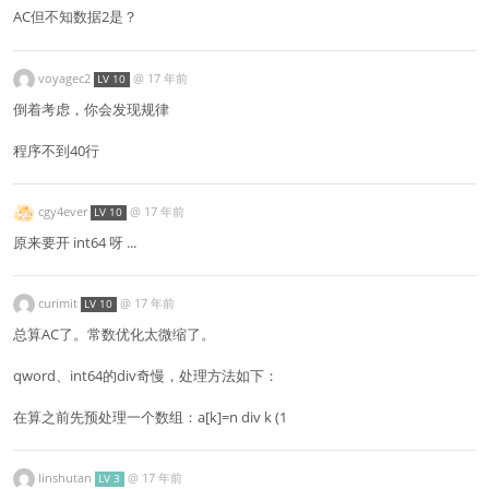
AC但不知数据2是？
voyagec2
@
17 年前
LV 10
倒着考虑，你会发现规律
程序不到40行
cgy4ever
@
17 年前
LV 10
原来要开 int64 呀 ...
curimit
@
17 年前
LV 10
总算AC了。常数优化太微缩了。
qword、int64的div奇慢，处理方法如下：
在算之前先预处理一个数组：a[k]=n div k (1
linshutan
@
17 年前
LV 3