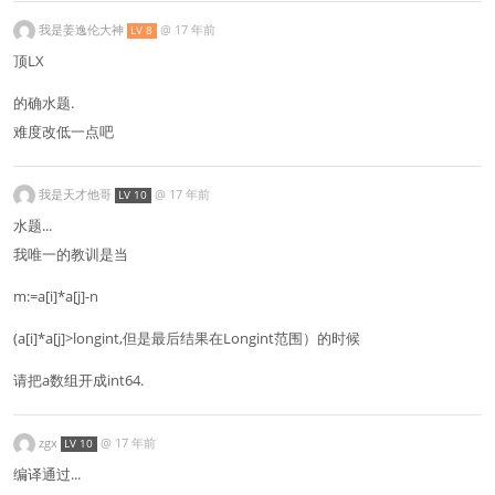
我是姜逸伦大神
@
17 年前
LV 8
顶LX
的确水题.
难度改低一点吧
我是天才他哥
@
17 年前
LV 10
水题...
我唯一的教训是当
m:=a[i]*a[j]-n
(a[i]*a[j]>longint,但是最后结果在Longint范围）的时候
请把a数组开成int64.
zgx
@
17 年前
LV 10
编译通过...