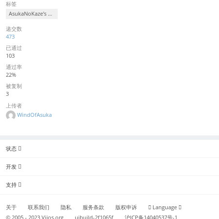
标签
AsukaNoKaze's Retiring Problems
递交数
473
已通过
103
通过率
22%
被复制
3
上传者
WindOfAsuka
状态
开发
支持
关于
联系我们
隐私
服务条款
版权申诉
Language
© 2005 - 2023
Vijos.org
uibuild-2f1065f
沪ICP备14040537号-1