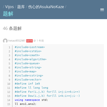
/
Vijos
/
题库
/
伤心的AsukaNoKaze
/
题解
46 条题解
hetao8552981
@
1 年前
LV 9
#
include
<iostream>
#
include
<cstdio>
#
include
<cmath>
#
include
<algorithm>
#
include
<queue>
#
include
<string>
#
include
<map>
#
include
<cstring>
#
include
<vector>
#
define
inf
1e9
#
define
ll
long
long
#
define
For
(
i
,
j
,
k
)
for
(
ll i
=
j
;
i
<=
k
;
i
++
)
#
define
Dow
(
i
,
j
,
k
)
for
(
ll i
=
k
;
i
>=
j
;
i
--
)
using
namespace
 std
;
ll ans1
,
ans2
;