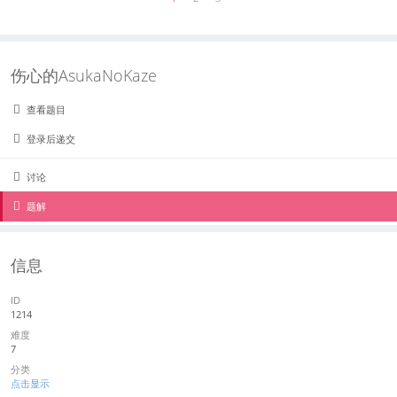
伤心的AsukaNoKaze
查看题目
登录后递交
讨论
题解
信息
ID
1214
难度
7
分类
点击显示