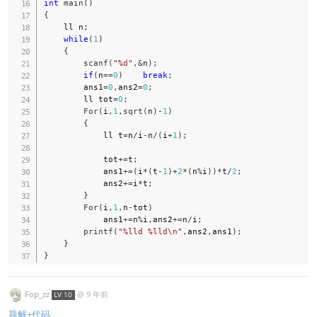
int
main
(
)
{
    ll n
;
while
(
1
)
{
scanf
(
"%d"
,
&
n
)
;
if
(
n
==
0
)
break
;
        ans1
=
0
,
ans2
=
0
;
        ll tot
=
0
;
For
(
i
,
1
,
sqrt
(
n
)
-
1
)
{
            ll t
=
n
/
i
-
n
/
(
i
+
1
)
;
            tot
+=
t
;
            ans1
+=
(
i
*
(
t
-
1
)
+
2
*
(
n
%
i
)
)
*
t
/
2
;
            ans2
+=
i
*
t
;
}
For
(
i
,
1
,
n
-
tot
)
            ans1
+=
n
%
i
,
ans2
+=
n
/
i
;
printf
(
"%lld %lld\n"
,
ans2
,
ans1
)
;
}
}
Fop_zz
@
9 年前
LV 10
题解+代码