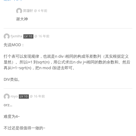
郑灏轩
@
4 年前
谢大神
fjxmlhx
@
16 年前
LV 10
先说MOD：
打个表可以发现规律，也就是n div i相同的构成等差数列（其实根据定义
显然）。所以i=1 到sqrt(n)，用公式求出n div j=i相同的数的余数和。然后
再从I=1~sqrt(n)，把n mod i加进去即可。
DIV类似。
royo
@
16 年前
LV 10
orz...
难度为4~
不过还是很值得一做的~