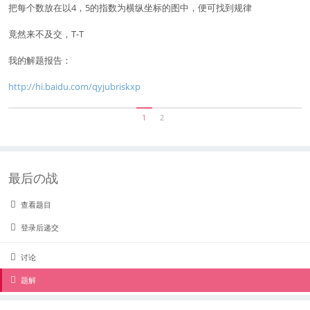
把每个数放在以4，5的指数为横纵坐标的图中，便可找到规律
竟然来不及交，T-T
我的解题报告：
http://hi.baidu.com/qyjubriskxp
1
2
最后の战
查看题目
登录后递交
讨论
题解