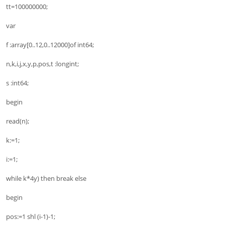
tt=100000000;
var
f :array[0..12,0..12000]of int64;
n,k,i,j,x,y,p,pos,t :longint;
s :int64;
begin
read(n);
k:=1;
i:=1;
while k*4y) then break else
begin
pos:=1 shl (i-1)-1;