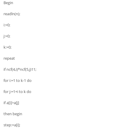
Begin
readln(n);
i:=0;
j:=0;
k:=0;
repeat
if ncf(4,i)*ncf(5,j)11;
for i:=1 to k-1 do
for j:=1+i to k do
if a[i]>a[j]
then begin
step:=a[i];