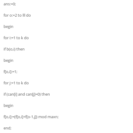
ans:=0;
for o:=2 to lll do
begin
for i:=1 to k do
if b(o,i) then
begin
f[o,i]:=1;
for j:=1 to k do
if (can[i] and can[j]=0) then
begin
f[o,i]:=(f[o,i]+f[o-1,j]) mod maxn;
end;