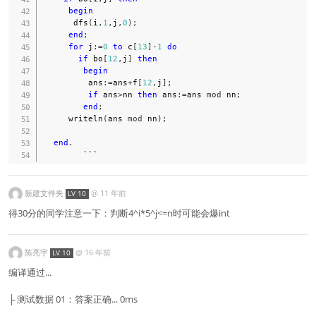
begin
      dfs
(
i
,
1
,
j
,
0
)
;
end
;
for
 j
:=
0
to
 c
[
13
]
-
1
do
if
 bo
[
12
,
j
]
then
begin
         ans
:=
ans
+
f
[
12
,
j
]
;
if
 ans
>
nn 
then
 ans
:=
ans 
mod
 nn
;
end
;
     writeln
(
ans 
mod
 nn
)
;
end
.
新建文件夹
@
11 年前
LV 10
得30分的同学注意一下：判断4^i*5^j<=n时可能会爆int
陈亮宇
@
16 年前
LV 10
编译通过...
├ 测试数据 01：答案正确... 0ms