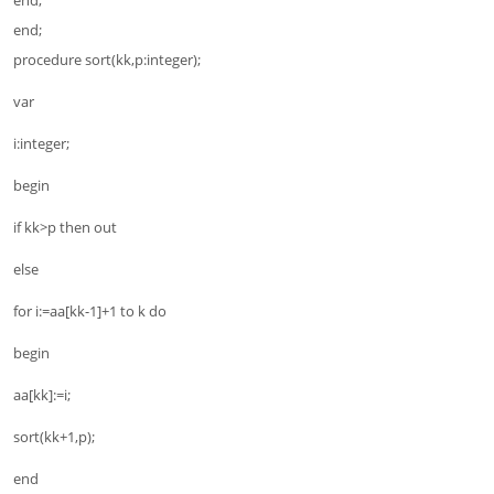
end;
procedure sort(kk,p:integer);
var
i:integer;
begin
if kk>p then out
else
for i:=aa[kk-1]+1 to k do
begin
aa[kk]:=i;
sort(kk+1,p);
end