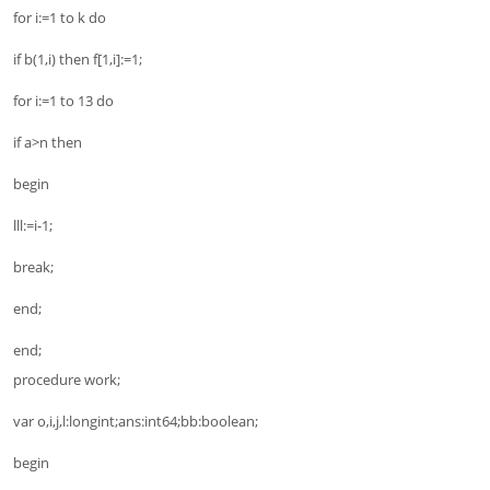
for i:=1 to k do
if b(1,i) then f[1,i]:=1;
for i:=1 to 13 do
if a>n then
begin
lll:=i-1;
break;
end;
end;
procedure work;
var o,i,j,l:longint;ans:int64;bb:boolean;
begin