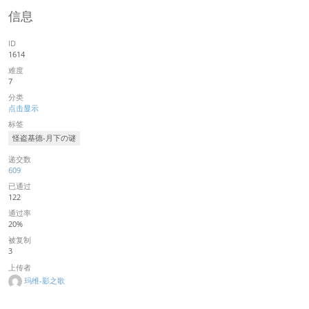
信息
ID
1614
难度
7
分类
点击显示
标签
怪盗基德-月下の谜
递交数
609
已通过
122
通过率
20%
被复制
3
上传者
玛维-影之歌