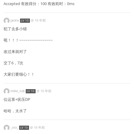
Accepted 有效得分：100 有效耗时：0ms
jacklv
@
16 年前
LV 10
犯了去多小错
呃！！！~~~~~~~~~~~~~~~~
改过来就对了
交了6，7次
大家们要细心！！
mike_nzk
@
16 年前
LV 10
位运算+状压DP
哈哈，太水了
_orz_
@
16 年前
LV 10