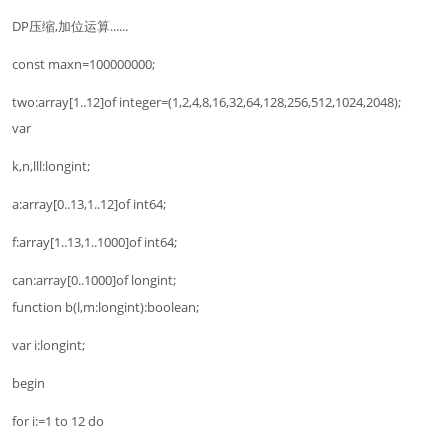
DP压缩,加位运算......
const maxn=100000000;
two:array[1..12]of integer=(1,2,4,8,16,32,64,128,256,512,1024,2048);
var
k,n,lll:longint;
a:array[0..13,1..12]of int64;
f:array[1..13,1..1000]of int64;
can:array[0..1000]of longint;
function b(l,m:longint):boolean;
var i:longint;
begin
for i:=1 to 12 do