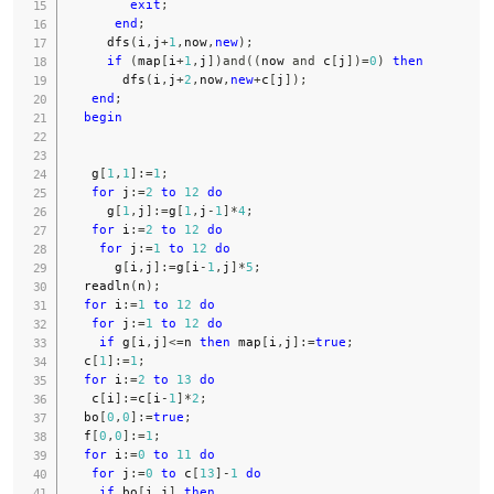
exit
;
end
;
     dfs
(
i
,
j
+
1
,
now
,
new
)
;
if
(
map
[
i
+
1
,
j
]
)
and
(
(
now 
and
 c
[
j
]
)
=
0
)
then
       dfs
(
i
,
j
+
2
,
now
,
new
+
c
[
j
]
)
;
end
;
begin
   g
[
1
,
1
]
:=
1
;
for
 j
:=
2
to
12
do
     g
[
1
,
j
]
:=
g
[
1
,
j
-
1
]
*
4
;
for
 i
:=
2
to
12
do
for
 j
:=
1
to
12
do
      g
[
i
,
j
]
:=
g
[
i
-
1
,
j
]
*
5
;
  readln
(
n
)
;
for
 i
:=
1
to
12
do
for
 j
:=
1
to
12
do
if
 g
[
i
,
j
]
<=
n 
then
 map
[
i
,
j
]
:=
true
;
  c
[
1
]
:=
1
;
for
 i
:=
2
to
13
do
   c
[
i
]
:=
c
[
i
-
1
]
*
2
;
  bo
[
0
,
0
]
:=
true
;
  f
[
0
,
0
]
:=
1
;
for
 i
:=
0
to
11
do
for
 j
:=
0
to
 c
[
13
]
-
1
do
if
 bo
[
i
,
j
]
then