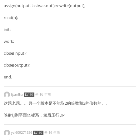
assign(output,'lastwar.out');rewrite(output);
read(n);
init;
work;
close(input);
close(output);
end.
fjxmlhx
@
16 年前
LV 10
这题老题。。另一个版本是不能取2的倍数和3的倍数的。。
映射i,j到平面坐标系，然后压行DP
yzl609271536
@
16 年前
LV 10