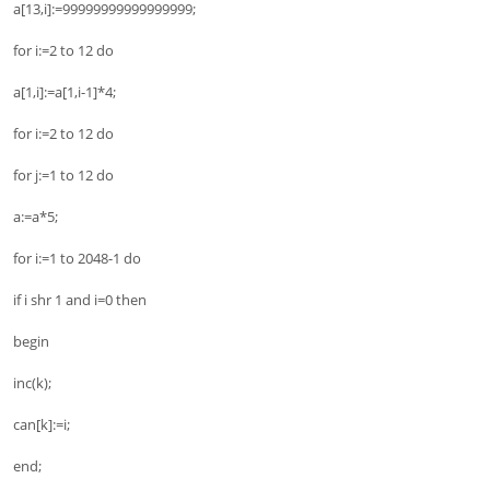
a[13,i]:=99999999999999999;
for i:=2 to 12 do
a[1,i]:=a[1,i-1]*4;
for i:=2 to 12 do
for j:=1 to 12 do
a:=a*5;
for i:=1 to 2048-1 do
if i shr 1 and i=0 then
begin
inc(k);
can[k]:=i;
end;