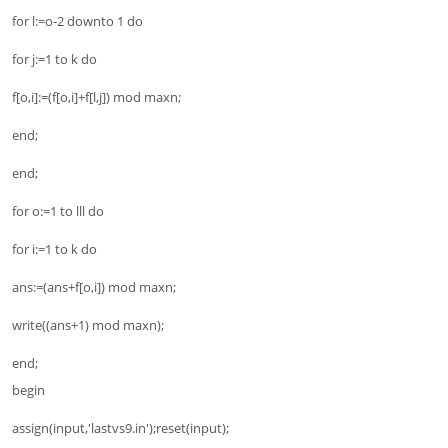
for l:=o-2 downto 1 do
for j:=1 to k do
f[o,i]:=(f[o,i]+f[l,j]) mod maxn;
end;
end;
for o:=1 to lll do
for i:=1 to k do
ans:=(ans+f[o,i]) mod maxn;
write((ans+1) mod maxn);
end;
begin
assign(input,'lastvs9.in');reset(input);