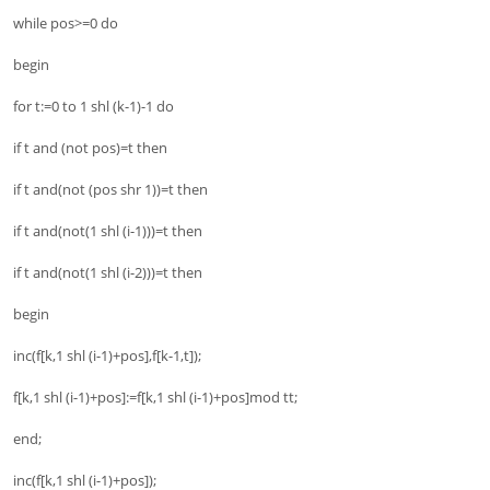
while pos>=0 do
begin
for t:=0 to 1 shl (k-1)-1 do
if t and (not pos)=t then
if t and(not (pos shr 1))=t then
if t and(not(1 shl (i-1)))=t then
if t and(not(1 shl (i-2)))=t then
begin
inc(f[k,1 shl (i-1)+pos],f[k-1,t]);
f[k,1 shl (i-1)+pos]:=f[k,1 shl (i-1)+pos]mod tt;
end;
inc(f[k,1 shl (i-1)+pos]);