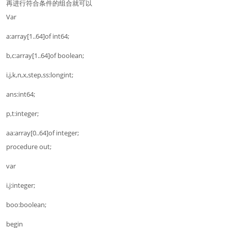
再进行符合条件的组合就可以
Var
a:array[1..64]of int64;
b,c:array[1..64]of boolean;
i,j,k,n,x,step,ss:longint;
ans:int64;
p,t:integer;
aa:array[0..64]of integer;
procedure out;
var
i,j:integer;
boo:boolean;
begin