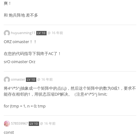
爽！
和 炮兵阵地 差不多
huyuanming11
@
16 年前
LV 10
ORZ oimaster！！
在您的代码指导下我终于AC了！
srO oimaster Orz
oimaster
@
16 年前
LV 10
将4^i*5^j抽象成一个矩阵中的点(i,j)，然后这个矩阵中的数为0或1，要求不
能存在相邻的1，用状态压缩DP解决。（注意4^i*5^j limit;
for (tmp = 1, n = 0; tmp
578559967
@
16 年前
LV 10
const