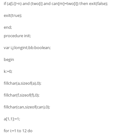
if (a[l,i]>n) and (two[i] and can[m]=two[i]) then exit(false);
exit(true);
end;
procedure init;
var i,j:longint;bb:boolean;
begin
k:=0;
fillchar(a,sizeof(a),0);
fillchar(f,sizeof(f),0);
fillchar(can,sizeof(can),0);
a[1,1]:=1;
for i:=1 to 12 do