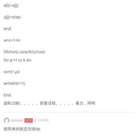
a[i]:=a[j];
a[j]:=step;
end;
ans:=1+k;
fillchar(c,sizeof(c),true);
for p:=1 to k do
sort(1,p);
writeln(t+1);
End.
超时25秒。。。。。答案没错。。。。。暴力，呵呵
qytester
@
16 年前
LV 9
很简单的状态压缩dp