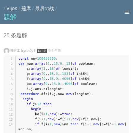
/
Vijos
/
题库
/
最后の战
/
题解
25 条题解
搬运工 (syrth0p1)
@
1 年前
LV 10
const
 nn
=
100000000
;
var
 map
:
array
[
0
..
13
,
0
..
13
]
of
 boolean
;
    c
:
array
[
1
..
13
]
of
 longint
;
    g
:
array
[
0
..
13
,
0
..
133
]
of
 int64
;
    f
:
array
[
0
..
13
,
0
..
4096
]
of
 int64
;
    bo
:
array
[
0
..
13
,
0
..
4096
]
of
 boolean
;
    i
,
j
,
ans
,
n
:
longint
;
procedure
 dfs
(
i
,
j
,
now
,
new
:
longint
)
;
begin
if
 j
>
12
then
begin
        bo
[
i
+
1
,
new
]
:=
true
;
        f
[
i
+
1
,
new
]
:=
f
[
i
+
1
,
new
]
+
f
[
i
,
now
]
;
if
 f
[
i
+
1
,
new
]
>
nn 
then
 f
[
i
+
1
,
new
]
:=
f
[
i
+
1
,
new
]
mod
 nn
;