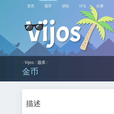
首页
题库
训练
讨论
比赛
/
Vijos
/
题库
/
金币
描述