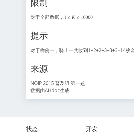
限制
对于全部数据，
1\
1
≤
K
≤
1
0
0
0
0
le
K
提示
\l
e
1
对于样例一，骑士一共收到1+2+2+3+3+3=14枚
0
0
0
来源
0
NOIP 2015 普及组 第一题
数据由AHdoc生成
状态
开发