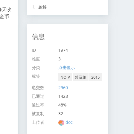
题解
每天收
金币
信息
ID
1974
难度
3
分类
点击显示
标签
NOIP
普及组
2015
递交数
2960
已通过
1428
通过率
48%
被复制
32
上传者
doc