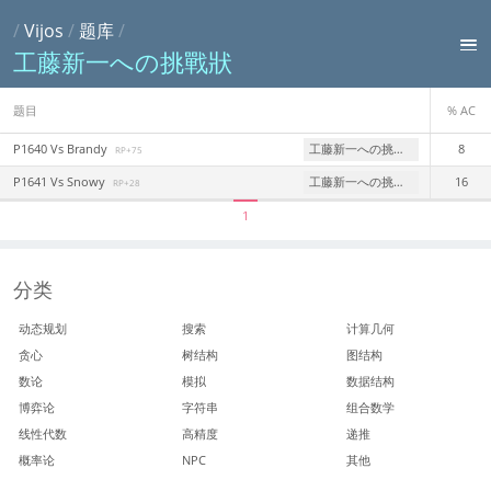
/
Vijos
/
题库
/
工藤新一への挑戰狀
题目
% AC
P1640 Vs Brandy
工藤新一への挑戰狀
8
RP+75
P1641 Vs Snowy
工藤新一への挑戰狀
16
RP+28
1
分类
动态规划
搜索
计算几何
贪心
树结构
图结构
数论
模拟
数据结构
博弈论
字符串
组合数学
线性代数
高精度
递推
概率论
NPC
其他