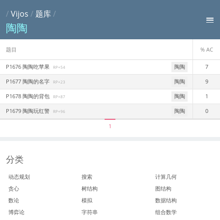
/
Vijos
/
题库
/
陶陶
题目
% AC
P1676 陶陶吃苹果
陶陶
7
RP+54
P1677 陶陶的名字
陶陶
9
RP+23
P1678 陶陶的背包
陶陶
1
RP+87
P1679 陶陶玩红警
陶陶
0
RP+96
1
分类
动态规划
搜索
计算几何
贪心
树结构
图结构
数论
模拟
数据结构
博弈论
字符串
组合数学