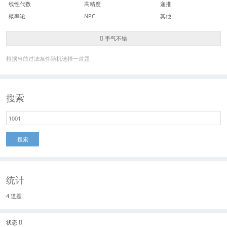
线性代数
高精度
递推
概率论
NPC
其他
手气不错
根据当前过滤条件随机选择一道题
搜索
搜索
统计
4 道题
状态