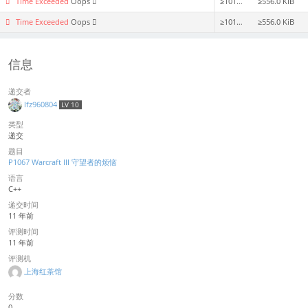
Time Exceeded
Oops
≥1015ms
≥556.0 KiB
Time Exceeded
Oops
≥1015ms
≥556.0 KiB
信息
递交者
lfz960804
LV 10
类型
递交
题目
P1067 Warcraft III 守望者的烦恼
语言
C++
递交时间
11 年前
评测时间
11 年前
评测机
上海红茶馆
分数
0