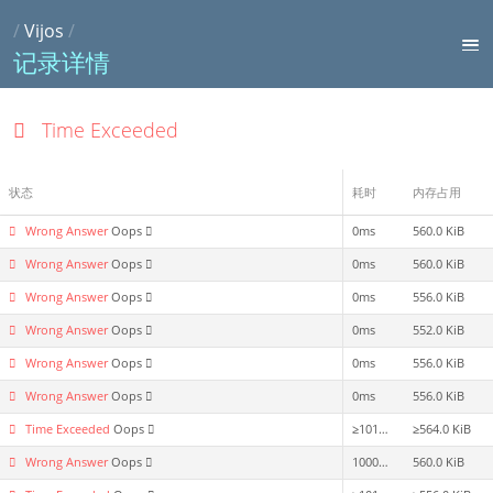
/
Vijos
/
记录详情
Time Exceeded
状态
耗时
内存占用
Wrong Answer
Oops
0ms
560.0 KiB
Wrong Answer
Oops
0ms
560.0 KiB
Wrong Answer
Oops
0ms
556.0 KiB
Wrong Answer
Oops
0ms
552.0 KiB
Wrong Answer
Oops
0ms
556.0 KiB
Wrong Answer
Oops
0ms
556.0 KiB
Time Exceeded
Oops
≥1015ms
≥564.0 KiB
Wrong Answer
Oops
1000ms
560.0 KiB