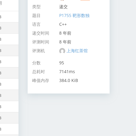
用
类型
递交
题目
P1755 靶形数独
B
语言
C++
B
递交时间
8 年前
B
评测时间
8 年前
评测机
上海红茶馆
B
B
分数
95
总耗时
7141ms
B
峰值内存
384.0 KiB
B
B
B
B
B