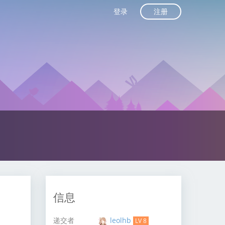
注册
登录
信息
递交者
leolhb
LV 8