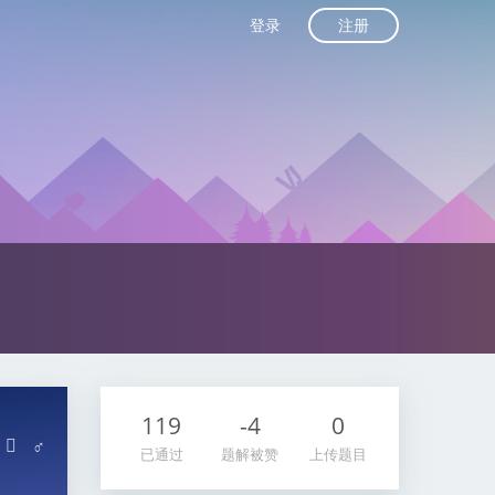
注册
登录
119
-4
0
♂
已通过
题解被赞
上传题目