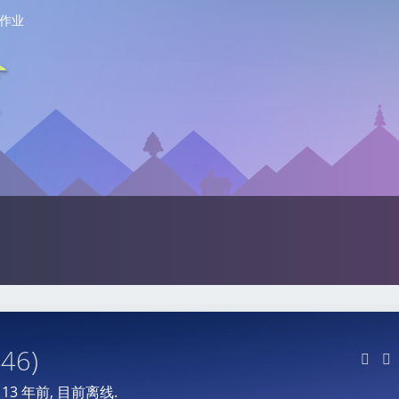
作业
446)
于
13 年前
, 目前离线.