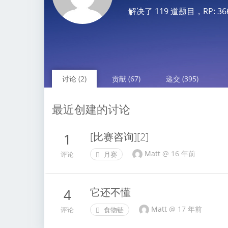
解决了 119 道题目，RP: 3661.
讨论 (2)
贡献 (67)
递交 (395)
最近创建的讨论
[比赛咨询][2]
1
Matt
@
16 年前
评论
月赛
它还不懂
4
Matt
@
17 年前
评论
食物链