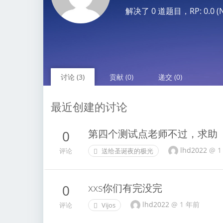
解决了 0 道题目，RP: 0.0 (No
讨论 (3)
贡献 (0)
递交 (0)
最近创建的讨论
第四个测试点老师不过，求助
0
lhd2022
@
1
评论
送给圣诞夜的极光
xxs你们有完没完
0
lhd2022
@
1 年前
评论
Vijos