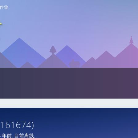
作业
 161674)
4 年前
, 目前离线.