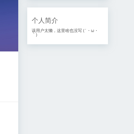
个人简介
该用户太懒，这里啥也没写 (´・ω・
｀)