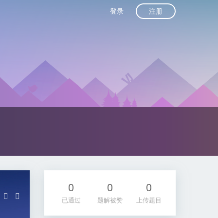
注册
登录
0
0
0
已通过
题解被赞
上传题目