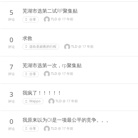
芜湖市选第二试RP聚集贴
5
TLD
@
17 年前
分享
评论
求救
0
TLD
@
17 年前
送给圣诞夜的行程
评论
芜湖市选第一次，rp聚集贴
7
TLD
@
17 年前
分享
评论
我疯了！！！！！
3
TLD
@
17 年前
Wappo
评论
我原来以为OI是一项最公平的竞争。。。
0
TLD
@
17 年前
分享
评论