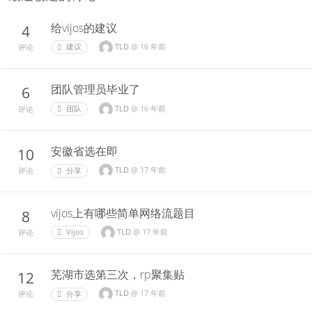
给vijos的建议
4
TLD
@
16 年前
建议
评论
团队管理员毕业了
6
TLD
@
16 年前
团队
评论
安徽省选在即
10
TLD
@
17 年前
分享
评论
vijos上有哪些简单网络流题目
8
TLD
@
17 年前
Vijos
评论
芜湖市选第三次，rp聚集贴
12
TLD
@
17 年前
分享
评论