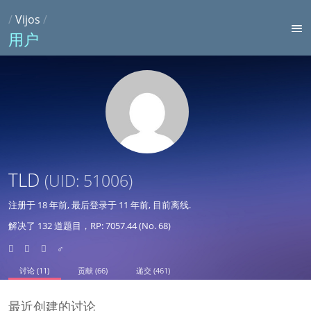
/
Vijos
/
用户
TLD
(UID: 51006)
注册于
18 年前
, 最后登录于
11 年前
, 目前离线.
解决了 132 道题目，RP: 7057.44 (No. 68)
♂
讨论 (11)
贡献 (66)
递交 (461)
最近创建的讨论