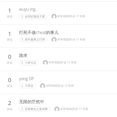
wuyu ing..
1
474182029
@
17 年前
金明的预算方案
评论
打死不做cheat的事儿
1
474182029
@
17 年前
新年趣事之打牌
评论
跪求
0
474182029
@
17 年前
小胖办证
评论
yong DP
0
474182029
@
17 年前
月饼盒
评论
无限的茫然中
2
474182029
@
17 年前
迎春舞会之集体舞
评论