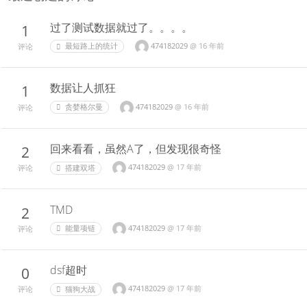
过了测试数据就过了。。。。
1
474182029
@
16 年前
最短路上的统计
评论
数据让人抓狂
1
474182029
@
16 年前
贪婪格尔曼
评论
回来看看，虽然A了，但发现很奇怪
2
474182029
@
17 年前
搭建双塔
评论
TMD
2
474182029
@
17 年前
能量项链
评论
dsf超时
0
474182029
@
17 年前
猫狗大战
评论