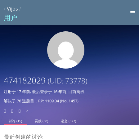
/
Vijos
/
用户
474182029
(UID: 73778)
注册于
17 年前
, 最后登录于
16 年前
, 目前离线.
解决了 76 道题目，RP: 1109.04 (No. 1457)
♂
讨论 (15)
贡献 (38)
递交 (373)
最近创建的讨论