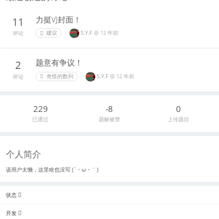
力挺VJ封面！
11
S.Y.F
@
12 年前
建议
评论
题意有争议！
2
S.Y.F
@
12 年前
奇怪的数列
评论
229
-8
0
已通过
题解被赞
上传题目
个人简介
该用户太懒，这里啥也没写 (´・ω・｀)
状态
开发