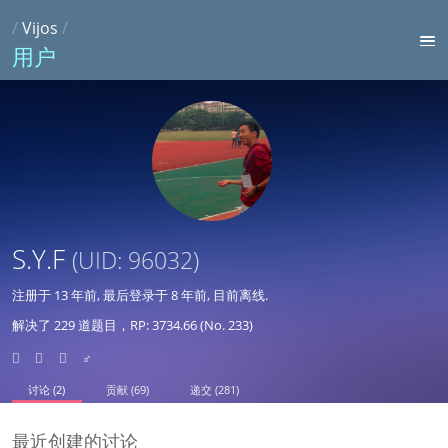
/
Vijos
/
用户
S.Y.F
(UID: 96032)
注册于
13 年前
, 最后登录于
8 年前
, 目前离线.
解决了 229 道题目，RP: 3734.66 (No. 233)
♂
讨论 (2)
贡献 (69)
递交 (281)
最近创建的讨论