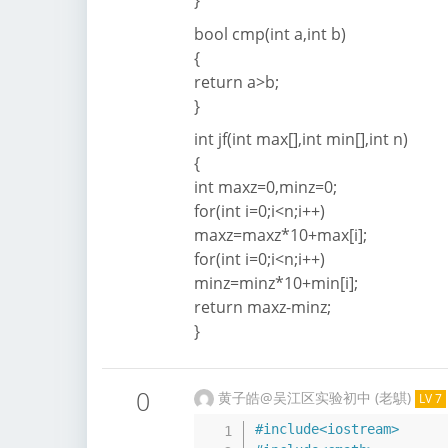
}
bool cmp(int a,int b)
{
return a>b;
}
int jf(int max[],int min[],int n)
{
int maxz=0,minz=0;
for(int i=0;i<n;i++)
maxz=maxz*10+max[i];
for(int i=0;i<n;i++)
minz=minz*10+min[i];
return maxz-minz;
}
0
黄子皓@吴江区实验初中 (老鶀)
LV 7
#
include
<iostream>