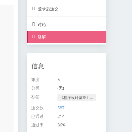
登录后递交
讨论
题解
信息
难度
5
分类
(无)
标签
《程序设计基础》课程赛事
递交数
587
已通过
214
通过率
36%