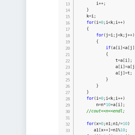
        i
++
;
}
    k
=
i
;
for
(
i
=
0
;
i
<
k
;
i
++
)
{
for
(
j
=
i
;
j
<
k
;
j
++
)
{
if
(
a
[
i
]
<
a
[
j
]
{
                t
=
a
[
i
]
;
                a
[
i
]
=
a
[
j
                a
[
j
]
=
t
;
}
}
}
for
(
i
=
0
;
i
<
k
;
i
++
)
        n
=
n
*
10
+
a
[
i
]
;
//cout<<n<<endl;
for
(
x
=
0
;
n1
;
n1
/=
10
)
       a1
[
x
++
]
=
n1
%
10
;