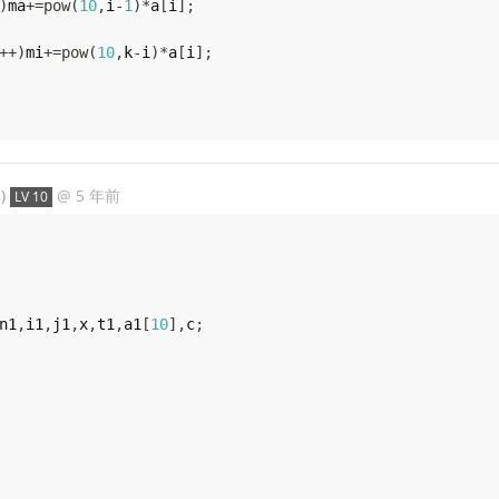
)
ma
+=
pow
(
10
,
i
-
1
)
*
a
[
i
]
;
++
)
mi
+=
pow
(
10
,
k
-
i
)
*
a
[
i
]
;
)
@
5 年前
LV 10
n1
,
i1
,
j1
,
x
,
t1
,
a1
[
10
]
,
c
;