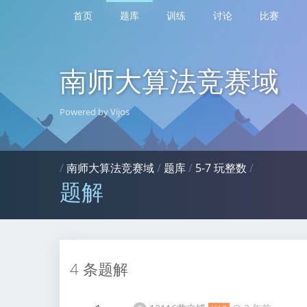
首页
题库
训练
讨论
比赛
南师大算法竞赛域
Powered by Vijos
/
南师大算法竞赛域
/
题库
/
5-7 玩整数
/
题解
4 条题解