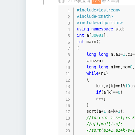
1
12116黄立博
@
3 年前
LV 8
#
include
<iostream>
#
include
<cmath>
#
include
<algorithm>
using
namespace
 std
;
int
 a
[
30001
]
;
int
main
(
)
{
long
long
 n
,
a1
=
1
,
c1
=
    cin
>>
n
;
long
long
 n1
=
n
,
ma
=
0
,
while
(
n1
)
{
        k
++
,
a
[
k
]
=
n1
%
10
,
n
if
(
a
[
k
]
==
0
)
        s
++
;
}
sort
(
a
+
1
,
a
+
k
+
1
)
;
//for(int i=s+1;i<=k
//a[i]=a1[i-s];
//sort(a1+1,a1+k-s+1