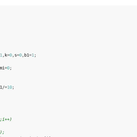
1
,
k
=
0
,
s
=
0
,
b1
=
1
;
mi
=
0
;
1
/=
10
;
;i++)
);