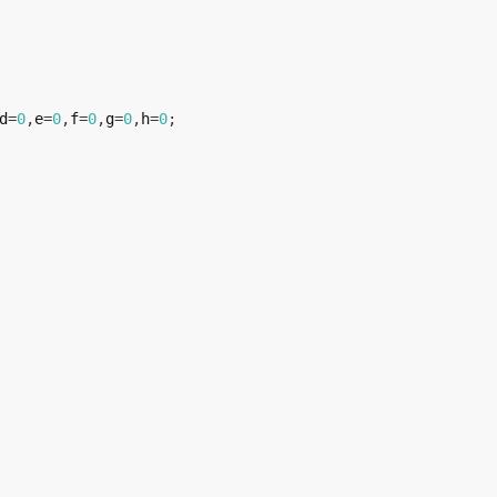
d
=
0
,
e
=
0
,
f
=
0
,
g
=
0
,
h
=
0
;