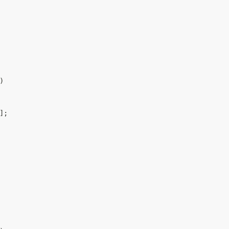
)
]
;