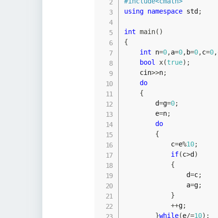
#
include
<cmath>
using
namespace
 std
;
int
main
(
)
{
int
 n
=
0
,
a
=
0
,
b
=
0
,
c
=
0
,
bool
x
(
true
)
;
    cin
>>
n
;
do
{
        d
=
g
=
0
;
        e
=
n
;
do
{
            c
=
e
%
10
;
if
(
c
>
d
)
{
                d
=
c
;
                a
=
g
;
}
++
g
;
}
while
(
e
/=
10
)
;