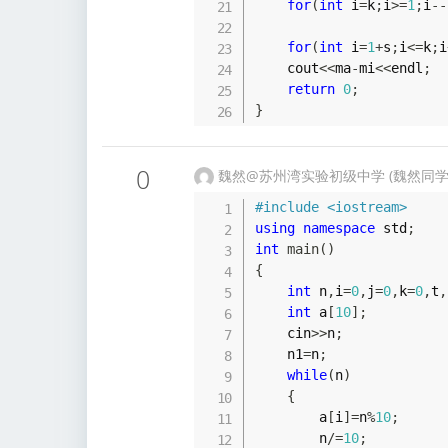
for
(
int
 i
=
k
;
i
>=
1
;
i
--
for
(
int
 i
=
1
+
s
;
i
<=
k
;
i
    cout
<<
ma
-
mi
<<
endl
;
return
0
;
}
0
魏然@苏州湾实验初级中学 (魏然同学
#
include
<iostream>
using
namespace
 std
;
int
main
(
)
{
int
 n
,
i
=
0
,
j
=
0
,
k
=
0
,
t
,
int
 a
[
10
]
;
    cin
>>
n
;
    n1
=
n
;
while
(
n
)
{
        a
[
i
]
=
n
%
10
;
        n
/=
10
;