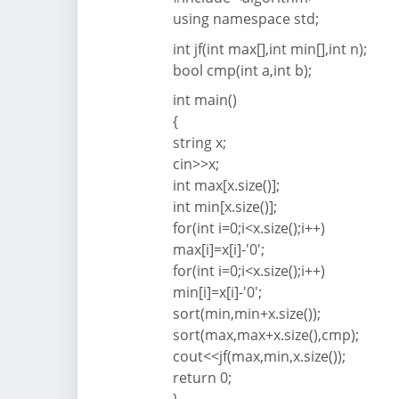
using namespace std;
int jf(int max[],int min[],int n);
bool cmp(int a,int b);
int main()
{
string x;
cin>>x;
int max[x.size()];
int min[x.size()];
for(int i=0;i<x.size();i++)
max[i]=x[i]-'0';
for(int i=0;i<x.size();i++)
min[i]=x[i]-'0';
sort(min,min+x.size());
sort(max,max+x.size(),cmp);
cout<<jf(max,min,x.size());
return 0;