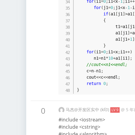
for
(
i1
=
0
;
i1
<
x
-
1
;
i1
++
for
(
j1
=
0
;
j1
<
x
-
1
-
i
if
(
a1
[
j1
]
>
a1
[
{
                t1
=
a1
[
j1
                a1
[
j1
]
=
a
                a1
[
j1
+
1
]
}
for
(
i1
=
0
;
i1
<
x
;
i1
++
)
       n1
=
n1
*
10
+
a1
[
i1
]
;
//cout<<n1<<endl;
    c
=
n
-
n1
;
    cout
<<
c
<<
endl
;
return
0
;
}
0
马杰@开发区实中 (k印)
@
5 年
LV 9
#include <iostream>
#include <cstring>
#include <algorithm>