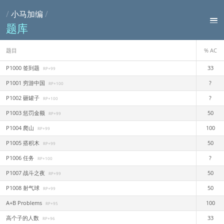
/
小马加编
/
题库
题目
% AC
P1000 签到题
33
RP+99
P1001 穷游中国
?
RP+100
P1002 砸罐子
?
RP+100
P1003 惩罚金额
50
RP+99
P1004 爬山
100
RP+99
P1005 搭积木
50
RP+99
P1006 任务
?
RP+100
P1007 战斗之夜
50
RP+99
P1008 射气球
50
RP+99
A+B Problems
100
RP+95
高个子的人数
33
RP+96