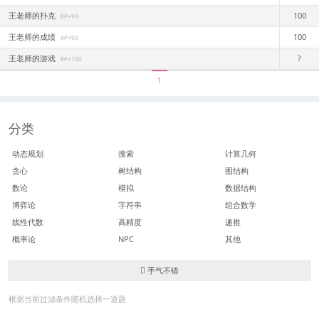
王老师的扑克
100
RP+99
王老师的成绩
100
RP+99
王老师的游戏
?
RP+100
1
分类
动态规划
搜索
计算几何
贪心
树结构
图结构
数论
模拟
数据结构
博弈论
字符串
组合数学
线性代数
高精度
递推
概率论
NPC
其他
手气不错
根据当前过滤条件随机选择一道题