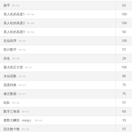
旗手
62
RP+96
美人松的高度1
100
RP+98
美人松的高度2
100
RP+98
美人松的高度3
50
RP+98
近似排序
100
RP+99
统计数字
57
RP+96
排名
29
RP+98
最大的正方形
100
RP+97
水仙花数
80
RP+96
温度转换
75
RP+97
修正数据
75
RP+97
站队
57
RP+96
数字三角形
60
RP+97
素数大酬宾（easy）
33
RP+95
回文数个数
57
RP+96