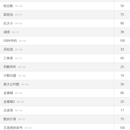
组合数
50
RP+98
跟屁虫
75
RP+97
比大小
80
RP+96
成绩
38
RP+97
ISBN号码
100
RP+99
买铅笔
33
RP+98
三角形
60
RP+97
判断闰年
25
RP+98
计数问题
18
RP+98
最大公约数
36
RP+96
走楼梯
80
RP+96
走楼梯2
25
RP+99
汉诺塔
17
RP+99
数的计算
75
RP+97
王老师的加号
100
RP+99