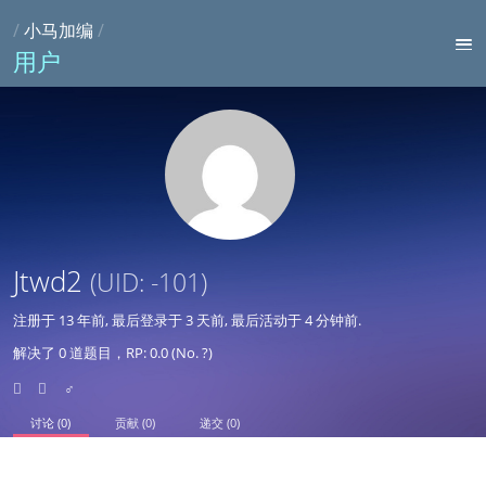
/
小马加编
/
用户
Jtwd2
(UID: -101)
注册于
13 年前
, 最后登录于
3 天前
, 最后活动于
4 分钟前
.
解决了 0 道题目，RP: 0.0 (No. ?)
♂
讨论 (0)
贡献 (0)
递交 (0)