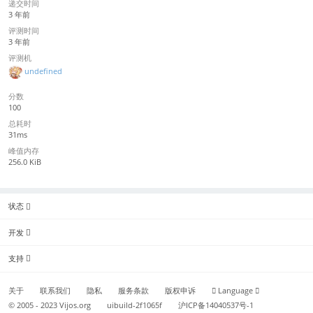
递交时间
3 年前
评测时间
3 年前
评测机
undefined
分数
100
总耗时
31ms
峰值内存
256.0 KiB
状态
开发
支持
关于
联系我们
隐私
服务条款
版权申诉
Language
© 2005 - 2023
Vijos.org
uibuild-2f1065f
沪ICP备14040537号-1