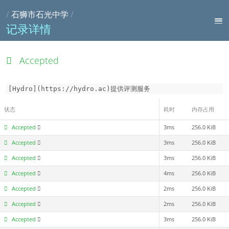
/
石狮市石光中学
/
记录详情
Accepted
[Hydro](https://hydro.ac)提供评测服务
状态
耗时
内存占用
Accepted
3ms
256.0 KiB
Accepted
3ms
256.0 KiB
Accepted
3ms
256.0 KiB
Accepted
4ms
256.0 KiB
Accepted
2ms
256.0 KiB
Accepted
2ms
256.0 KiB
Accepted
3ms
256.0 KiB