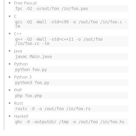
Free Pascal
fpc -O2 -o/out/foo /in/foo.pas
C
gcc -O2 -Wall -std=c99 -o /out/foo /in/foo.c -
lm
C++
g++ -O2 -Wall -std=c++11 -o /out/foo 
/in/foo.cc -lm
Java
javac Main.java
Python
python foo.py
Python 3
python3 foo.py
PHP
php foo.php
Rust
rustc -O -o /out/foo /in/foo.rs
Haskell
ghc -O -outputdir /tmp -o /out/foo /in/foo.hs