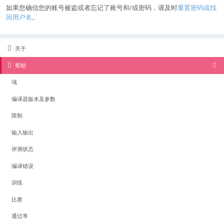
如果您确信您的账号被盗或者忘记了账号和/或密码，请及时
重置密码或找
回用户名
。
关于
帮助
域
编译器版本及参数
限制
输入输出
评测状态
编译错误
训练
比赛
通过率