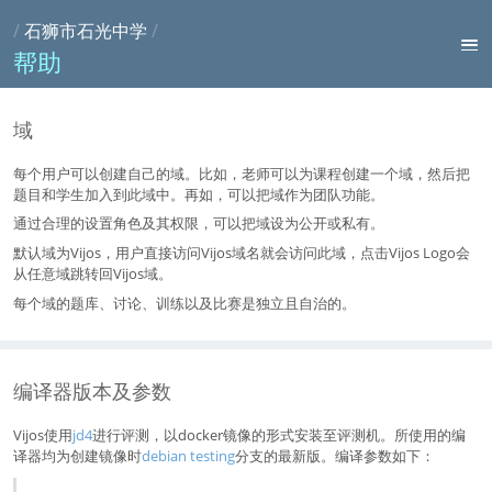
/
石狮市石光中学
/
帮助
域
每个用户可以创建自己的域。比如，老师可以为课程创建一个域，然后把
题目和学生加入到此域中。再如，可以把域作为团队功能。
通过合理的设置角色及其权限，可以把域设为公开或私有。
默认域为Vijos，用户直接访问Vijos域名就会访问此域，点击Vijos Logo会
从任意域跳转回Vijos域。
每个域的题库、讨论、训练以及比赛是独立且自治的。
编译器版本及参数
Vijos使用
jd4
进行评测，以docker镜像的形式安装至评测机。所使用的编
译器均为创建镜像时
debian testing
分支的最新版。编译参数如下：