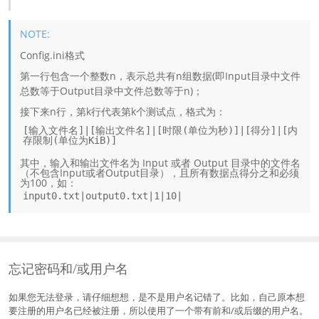
Config.ini格式
第一行包含一个整数n，表示总共有n组数据(即Input目录中文件
总数等于Output目录中文件总数等于n)；
接下来n行，第k行代表第k个测试点，格式为：
[输入文件名]|[输出文件名]|[时限(单位为秒)]|[得分]|[内
存限制(单位为KiB)]
其中，输入和输出文件名为 Input 或者 Output 目录中的文件名
（不包含Input或者Output目录），且所有数据点得分之和必须
为100，如：
input0.txt|output0.txt|1|10|
忘记密码和/或用户名
如果您无法登录，请仔细想想，是不是用户名记错了。比如，自己原本想
要注册的用户名已经被注册，所以使用了一个带有前和/或后缀的用户名。