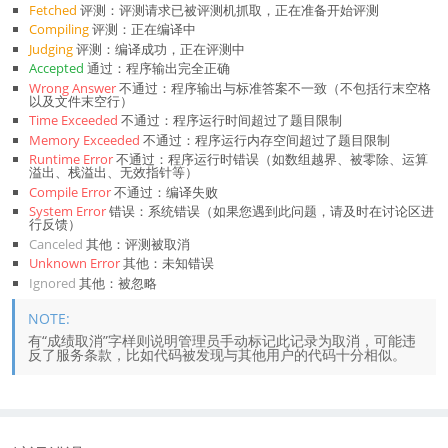
Fetched
评测：评测请求已被评测机抓取，正在准备开始评测
Compiling
评测：正在编译中
Judging
评测：编译成功，正在评测中
Accepted
通过：程序输出完全正确
Wrong Answer
不通过：程序输出与标准答案不一致（不包括行末空格
以及文件末空行）
Time Exceeded
不通过：程序运行时间超过了题目限制
Memory Exceeded
不通过：程序运行内存空间超过了题目限制
Runtime Error
不通过：程序运行时错误（如数组越界、被零除、运算
溢出、栈溢出、无效指针等）
Compile Error
不通过：编译失败
System Error
错误：系统错误（如果您遇到此问题，请及时在讨论区进
行反馈）
Canceled
其他：评测被取消
Unknown Error
其他：未知错误
Ignored
其他：被忽略
有“成绩取消”字样则说明管理员手动标记此记录为取消，可能违
反了服务条款，比如代码被发现与其他用户的代码十分相似。